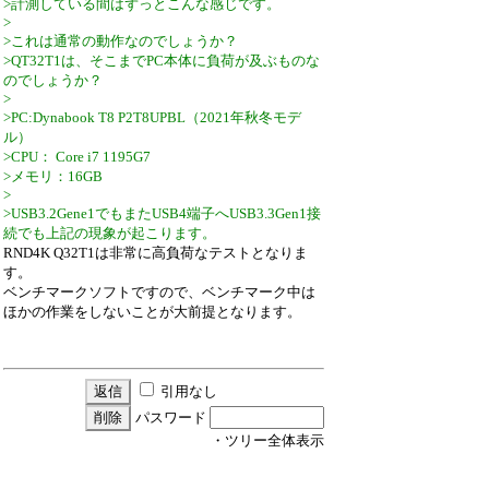
>計測している間はずっとこんな感じです。
>
>これは通常の動作なのでしょうか？
>QT32T1は、そこまでPC本体に負荷が及ぶものな
のでしょうか？
>
>PC:Dynabook T8 P2T8UPBL（2021年秋冬モデ
ル）
>CPU： Core i7 1195G7
>メモリ：16GB
>
>USB3.2Gene1でもまたUSB4端子へUSB3.3Gen1接
続でも上記の現象が起こります。
RND4K Q32T1は非常に高負荷なテストとなりま
す。
ベンチマークソフトですので、ベンチマーク中は
ほかの作業をしないことが大前提となります。
引用なし
パスワード
・ツリー全体表示
計測時にPCの挙動がおかしい