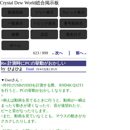
Crystal Dew World総合掲示板
新規投稿
ツリー表示
スレッド表示
一覧表示
トピック表示
番号順表示
検索
設定
過去ログ
ホーム
｜
623 / 999
←次へ
前へ→
Re:計測時にPCの挙動がおかしい
by
ひよひよ
Email
23/4/12(水) 20:25
▼Userさん：
>外付けUSBのSSDを計測する際、 RND4K Q32T1
を行うと、PCの挙動がおかしくなります。
>
>例えば動画を見てるときに行うと、動画が一瞬止
まったり動きが遅くなったり、音が途切れたり、
ビーと音がなったりします。
>また、動画を見ていなくとも、マウスの動きがカ
クカクしたりします。
>