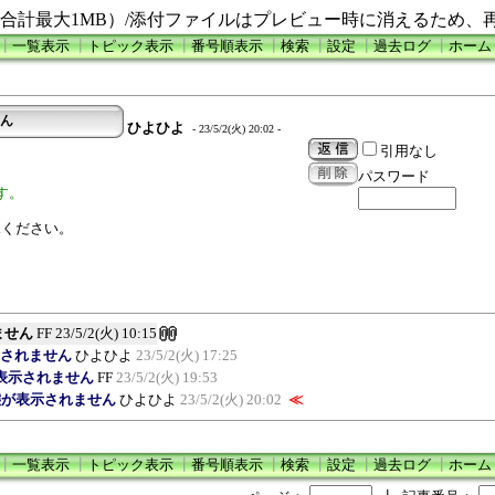
合計最大1MB）/添付ファイルはプレビュー時に消えるため、
┃
一覧表示
┃
トピック表示
┃
番号順表示
┃
検索
┃
設定
┃
過去ログ
┃
ホーム
せん
ひよひよ
- 23/5/2(火) 20:02 -
引用なし
パスワード
す。
承ください。
ません
FF
23/5/2(火) 10:15
表示されません
ひよひよ
23/5/2(火) 17:25
が表示されません
FF
23/5/2(火) 19:53
状態が表示されません
ひよひよ
23/5/2(火) 20:02
≪
┃
一覧表示
┃
トピック表示
┃
番号順表示
┃
検索
┃
設定
┃
過去ログ
┃
ホーム