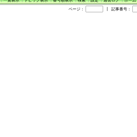
┃
一覧表示
┃
トピック表示
┃
番号順表示
┃
検索
┃
設定
┃
過去ログ
┃
ホーム
ページ：
┃
記事番号：