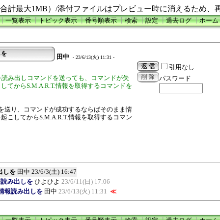
合計最大1MB）/添付ファイルはプレビュー時に消えるため、
┃
一覧表示
┃
トピック表示
┃
番号順表示
┃
検索
┃
設定
┃
過去ログ
┃
ホーム
しを
田中
- 23/6/13(火) 11:31 -
引用なし
.情報を読み出しコマンドを送っても、コマンドが失
パスワード
てからS.M.A.R.T.情報を取得するコマンドを
コマンドを送り、コマンドが成功するならばそのまま情
こしてからS.M.A.R.T.情報を取得するコマン
出しを
田中
23/6/3(土) 16:47
報読み出しを
ひよひよ
23/6/11(日) 17:06
、情報読み出しを
田中
23/6/13(火) 11:31
≪