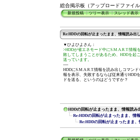
総合掲示板（アップロードファイル
新規投稿
┃
ツリー表示
┃
スレッド表示
Re:HDDの回転が止まったまま、情報読み出
▼ひよひよさん：
>HDDが省エネモード中にS.M.A.R.T
敗してしまうことがあるため、HDDを起こし
送っています。
----
HDDにS.M.A.R.T.情報を読み出し
報を表示、失敗するならば従来通りHDDを起
ドを送る、というのはどうですか？
HDDの回転が止まったまま、情報読み
Re:HDDの回転が止まったまま、情
Re:HDDの回転が止まったまま