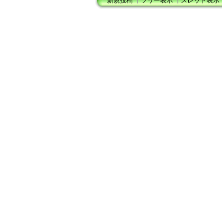
新規投稿
┃
ツリー表示
┃
スレッド表示