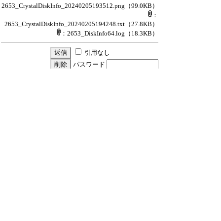
2653_CrystalDiskInfo_20240205193512.png
（99.0KB）
：
2653_CrystalDiskInfo_20240205194248.txt
（27.8KB）
：2653_DiskInfo64.log
（18.3KB）
引用なし
パスワード
・ツリー全体表示
SSDの異常表示について
≪
(F)
(F)
(F)
Jun
24/2/5(月) 20:01
Re:SSDの異常表示について
ひよひよ
24/2/6(火) 18:53
新規投稿
ツリー表示
スレッド表示
一覧表示
トピック表示
番号順表示
検索
設定
過去ログ
ホーム
｜
540 / 999
←次へ
前へ→