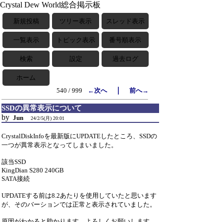
Crystal Dew World総合掲示板
新規投稿
ツリー表示
スレッド表示
一覧表示
トピック表示
番号順表示
検索
設定
過去ログ
ホーム
｜
540 / 999
←次へ
前へ→
SSDの異常表示について
by
Jun
24/2/5(月) 20:01
CrystalDiskInfoを最新版にUPDATEしたところ、SSDの
一つが異常表示となってしまいました。
該当SSD
KingDian S280 240GB
SATA接続
UPDATEする前は8.2あたりを使用していたと思います
が、そのバーションでは正常と表示されていました。
原因がわかると助かります。よろしくお願いします。