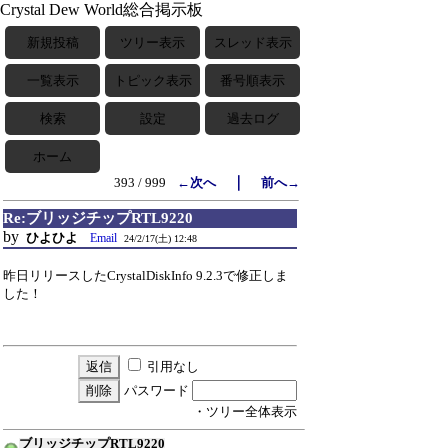
Crystal Dew World総合掲示板
新規投稿
ツリー表示
スレッド表示
一覧表示
トピック表示
番号順表示
検索
設定
過去ログ
ホーム
｜
393 / 999
←次へ
前へ→
Re:ブリッジチップRTL9220
by
ひよひよ
Email
24/2/17(土) 12:48
昨日リリースしたCrystalDiskInfo 9.2.3で修正しま
した！
引用なし
パスワード
・ツリー全体表示
ブリッジチップRTL9220