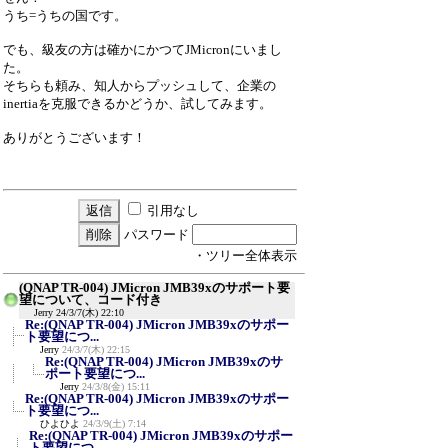
うち=うちの国です。
でも、級友の方は確かにかつてJMicronにいまし
た。
そちらも頼み、知人からプッシュして、企業の
inertiaを克服できるかどうか、試してみます。
ありがとうございます！
引用なし
パスワード
・ツリー全体表示
(QNAP TR-004) JMicron JMB39xのサポート要
望について、コード付き
Jerry
24/3/7(木) 22:10
Re:(QNAP TR-004) JMicron JMB39xのサポー
ト要望につ...
Jerry
24/3/7(木) 22:15
Re:(QNAP TR-004) JMicron JMB39xのサ
ポート要望につ...
Jerry
24/3/8(金) 15:11
Re:(QNAP TR-004) JMicron JMB39xのサポー
ト要望につ...
ひよひよ
24/3/9(土) 7:14
Re:(QNAP TR-004) JMicron JMB39xのサポー
ト要望につ...