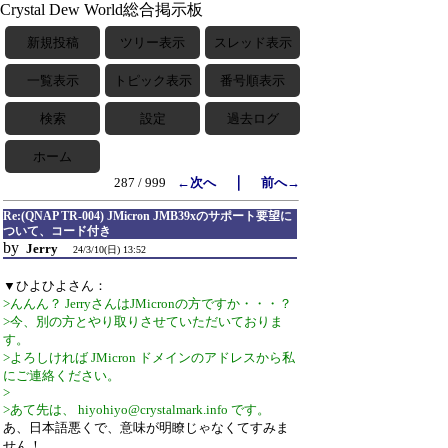
Crystal Dew World総合掲示板
新規投稿
ツリー表示
スレッド表示
一覧表示
トピック表示
番号順表示
検索
設定
過去ログ
ホーム
｜
287 / 999
←次へ
前へ→
Re:(QNAP TR-004) JMicron JMB39xのサポート要望に
ついて、コード付き
by
Jerry
24/3/10(日) 13:52
▼ひよひよさん：
>んんん？ JerryさんはJMicronの方ですか・・・？
>今、別の方とやり取りさせていただいておりま
す。
>よろしければ JMicron ドメインのアドレスから私
にご連絡ください。
>
>あて先は、 hiyohiyo@crystalmark.info です。
あ、日本語悪くで、意味が明瞭じゃなくてすみま
せん！