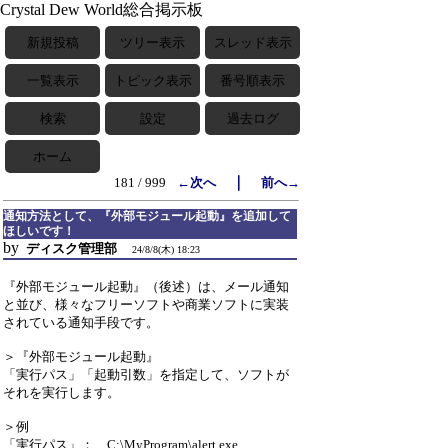
Crystal Dew World総合掲示板
新規投稿
ツリー表示
スレッド表示
一覧表示
トピック表示
番号順表示
検索
設定
過去ログ
ホーム
｜
181 / 999
←次へ
前へ→
通知方法として、『外部モジュール起動』を追加して
ほしいです！
by
ディスク管理部
24/8/8(木) 18:23
『外部モジュール起動』（後述）は、メール通知
と並び、様々なフリーソフトや商業ソフトに実装
されている通知手段です。
＞『外部モジュール起動』
「実行パス」「起動引数」を指定して、ソフトが
それを実行します。
＞例
「実行パス」： C:\MyProgram\alert.exe