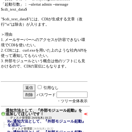
「起動引数」： --alertat admin --message
$cdi_text_data$
"$cdi_text_data$"には、CDIが生成する文章（改
行"\n"は除去）が入ります。
＞理由
1. メールサーバーへのアクセスが許容できない環
境でCDIを使いたい。
2. CDIには、curl.exeを用いた上のような社内APIを
使って通知してもらいたい。
3. 外部モジュールという概念は他のソフトにも見
かけるので、CDIの宣伝にもなります。
引用なし
パスワード
・ツリー全体表示
通知方法として、『外部モジュール起動』を
追加してほしいです！
≪
ディスク管理部
24/8/8(木) 18:23
Re:通知方法として、『外部モジュール起動』
を追加し...
ディスク管理部
24/8/8(木) 18:32