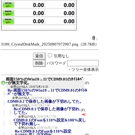
：
3189_CrystalDiskMark_20250807072907.png
（28.7KB）
引用なし
パスワード
・ツリー全体表示
画面150%のWin10→11でCDM9.01のﾀｲﾄﾙﾊﾞ
ｰが無文字化。
(F)
金華山の仙人
25/8/7(木) 6:35
Re:画面150%のWin10→11でCDM9.01のﾀｲﾄﾙ
ﾊﾞｰが無文字...
金華山の仙人
25/8/7(木) 6:52
CDM9.0.1で保存した画像が下切れしてた。
金華山の仙人
25/8/7(木) 7:06
Re:CDM9.0.1で保存した画像が下切れ
(F)
してた。
≪
金華山の仙人
25/8/7(木) 7:32
CDM9.0.1のFontを110%設定&100%戻し
で下切れ無し...
金華山の仙人
25/8/11(月) 7:36
Re:CDM9.0.1のFontを110%設定
&100%戻しで下切れ...