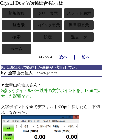
Crystal Dew World総合掲示板
新規投稿
ツリー表示
スレッド表示
一覧表示
トピック表示
番号順表示
検索
設定
過去ログ
ホーム
｜
34 / 999
←次へ
前へ→
Re:CDM9.0.1で保存した画像が下切れしてた。
by
金華山の仙人
25/8/7(木) 7:32
▼金華山の仙人さん：
>恐らくタイトルバー以外の文字ポイントを、13ptに拡
大した影響かと。
文字ポイントを全てデフォルトの9ptに戻したら、下切
れしなかった。