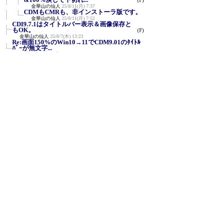
(F)
金華山の仙人
25/8/11(月) 7:37
CDMもCMRも、非インストーラ版です。
金華山の仙人
25/8/11(月) 7:52
CDI9.7.1はタイトルバー表示＆画像保存と
もOK。
(F)
金華山の仙人
25/8/7(木) 13:23
Re:画面150%のWin10→11でCDM9.01のﾀｲﾄﾙ
ﾊﾞｰが無文字...
ひよひよ
25/8/9(土) 10:36
CMR2.0.6 でもタイトルバーが無文字化し
た。
(F)
金華山の仙人
25/8/9(土) 20:41
新規投稿
ツリー表示
スレッド表示
一覧表示
トピック表示
番号順表示
検索
設定
過去ログ
ホーム
｜
34 / 999
←次へ
前へ→
ページ：
記事番号：