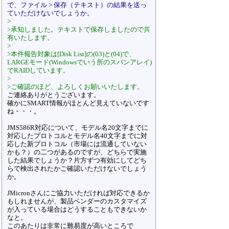
で、ファイル > 保存（テキスト）の結果を送っ
ていただけないでしょうか。
>
>承知しました。テキストで保存しましたので共
有いたします。
>
>本件報告対象は[Disk List]の(03)と(04)で、
LARGEモード(Windowsでいう所のスパンアレイ)
でRAIDしています。
>
>ご確認のほど、よろしくお願いいたします。
ご連絡ありがとうございます。
確かにSMART情報がほとんど見えていないです
ね・・・。
JMS586R対応について、モデル名20文字までに
対応したプロトコルとモデル名40文字までに対
応した新プロトコル（市場には流通していない
かも？）の二つがあるのですが、どちらで実施
した結果でしょうか？片方ずつ有効にしてどち
らで検出されたかご確認いただけないでしょう
か。
JMicronさんにご協力いただければ対応できるか
もしれませんが、製品ベンダーのカスタマイズ
が入っている場合はどうすることもできないか
なと。
このあたりは非常に難易度が高いところで