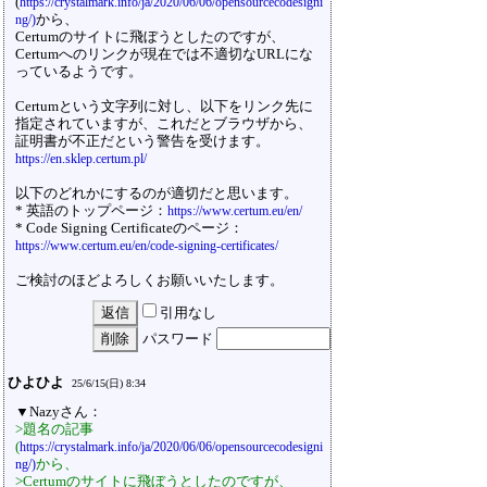
(
https://crystalmark.info/ja/2020/06/06/opensourcecodesigni
から、
ng/)
Certumのサイトに飛ぼうとしたのですが、
Certumへのリンクが現在では不適切なURLにな
っているようです。
Certumという文字列に対し、以下をリンク先に
指定されていますが、これだとブラウザから、
証明書が不正だという警告を受けます。
https://en.sklep.certum.pl/
以下のどれかにするのが適切だと思います。
* 英語のトップページ：
https://www.certum.eu/en/
* Code Signing Certificateのページ：
https://www.certum.eu/en/code-signing-certificates/
ご検討のほどよろしくお願いいたします。
引用なし
パスワード
ひよひよ
25/6/15(日) 8:34
▼Nazyさん：
>題名の記事
(
https://crystalmark.info/ja/2020/06/06/opensourcecodesigni
から、
ng/)
>Certumのサイトに飛ぼうとしたのですが、