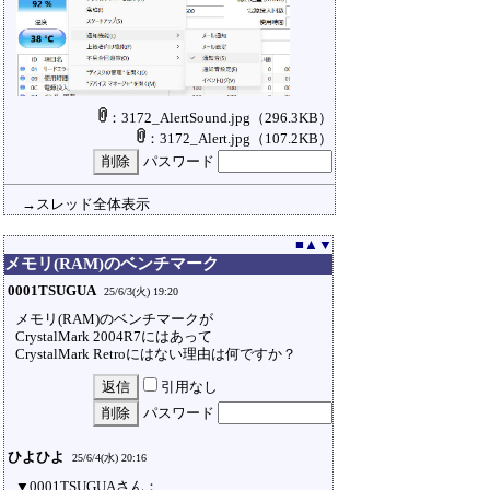
：3172_AlertSound.jpg
（296.3KB）
：3172_Alert.jpg
（107.2KB）
パスワード
→スレッド全体表示
■
▲
▼
メモリ(RAM)のベンチマーク
0001TSUGUA
25/6/3(火) 19:20
メモリ(RAM)のベンチマークが
CrystalMark 2004R7にはあって
CrystalMark Retroにはない理由は何ですか？
引用なし
パスワード
ひよひよ
25/6/4(水) 20:16
▼0001TSUGUAさん：