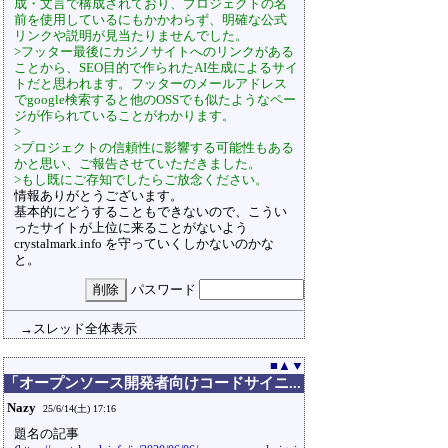
成・文言で構成されており、プロジェクトの名
前を使用しているにもかかわらず、明確な公式
リンクや説明が見当たりませんでした。
>フッター最後にカジノサイトへのリンクがある
ことから、SEO目的で作られたAI生成によるサイ
トだと思われます。フッターのメールアドレス
でgoogle検索すると他のOSSでも似たようなペー
ジが作られていることがわかります。
>
>プロジェクトの信頼性に影響する可能性もある
かと思い、ご報告させていただきました。
>もし既にご存知でしたらご放念ください。
情報ありがとうございます。
基本的にどうすることもできないので、こうい
ったサイトが上位に来ることがないよう
crystalmark.info を守っていくしかないのかな
と。
パスワード
→スレッド全体表示
■
▲
▼
「オープンソース開発者向けコードサイニ...
Nazy
25/6/14(土) 17:16
題名の記事