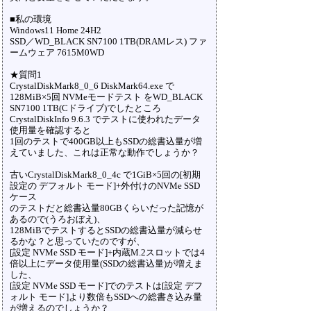
■私の環境
Windows11 Home 24H2
SSD／WD_BLACK SN7100 1TB(DRAMレス) ファ
ームウェア 7615M0WD
★質問1
CrystalDiskMark8_0_6 DiskMark64.exe で
128MiB×5回 NVMeモードテスト をWD_BLACK
SN7100 1TB(Cドライブ)でしたところ
CrystalDiskInfo 9.6.3 でテストに使われたデータ
使用量を確認すると
1回のテストで400GB以上もSSDの総書込量が増
えていました、これは正常な動作でしょうか？
古いCrystalDiskMark8_0_4c で1GiB×5回の[初期
設定の デフォルト モード]+外付けのNVMe SSD
ケース
のテストだと総書込量80GBくらいだった記憶が
あるので(うろおぼえ)、
128MiBでテストするとSSDの総書込量が減らせ
るかな？と思っていたのですが、
[設定 NVMe SSD モード]+内蔵M.2スロットでは4
倍以上にデータ使用量(SSDの総書込量)が増えま
した、
[設定 NVMe SSD モード]でのテストは[設定 デフ
ォルト モード]より数倍もSSDへの総書き込み量
が増えるのでしょうか？