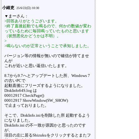
小緒吏
25/6/22(日) 10:30
▼まーさん：
>回答ありがとうございます。
>終了直後起動でも鳴るので、何かの数値が変わ
っているために毎回鳴っていたものと思います
（状態悪化かどうかは不明）。
>
>鳴らないのが正常ということで承知しました。
バージョン等の情報が無いので確信が持てませ
んが
これが近いと思い返信いたします。
8.7から9.7へとアップデートした所、Windows 7
の古いPCで
起動直後にフリーズするようになりました。
DiskInfo64S.log は
00012917 CheckPage()
00012917 ShowWindow(SW_SHOW)
で止まっておりました。
そこで、DiskInfo.iniを削除した所 起動するよう
になりました。
DiskInfo.ini の不一致が原因かと思ったのです
が、
項目の左に居るShizukuをクリックするとまたフ