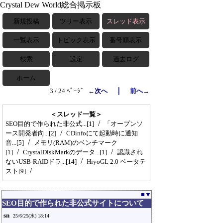
Crystal Dew World総合掲示板
新規投稿
ツリー表示
スレッド表示
一覧表示
トピック表示
番号順表示
検索
設定
過去ログ
ホーム
｜
3 / 24 ﾍﾟｰｼﾞ
←次へ
前へ→
＜スレッド一覧＞
/
SEO目的で作られた非公式...[1]
「オープンソ
/
ース開発者向...[2]
CDinfoにて起動時に通知
/
音...[5]
メモリ(RAM)のベンチマーク
/
/
[1]
CrystalDiskMarkのデータ...[1]
認識され
/
ないUSB-RAIDドラ...[14]
HiyoGL 2.0 ベータテ
/
スト[9]
■
▼
SEO目的で作られた非公式サイトについて
sn
25/6/25(水) 18:14