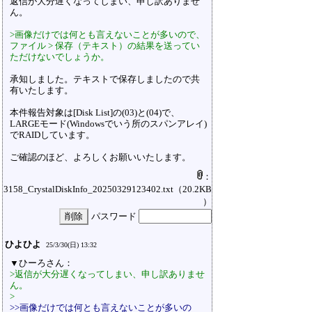
返信が大分遅くなってしまい、申し訳ありませ
ん。
>画像だけでは何とも言えないことが多いので、
ファイル > 保存（テキスト）の結果を送ってい
ただけないでしょうか。
承知しました。テキストで保存しましたので共
有いたします。
本件報告対象は[Disk List]の(03)と(04)で、
LARGEモード(Windowsでいう所のスパンアレイ)
でRAIDしています。
ご確認のほど、よろしくお願いいたします。
：
3158_CrystalDiskInfo_20250329123402.txt
（20.2KB
）
パスワード
ひよひよ
25/3/30(日) 13:32
▼ひーろさん：
>返信が大分遅くなってしまい、申し訳ありませ
ん。
>
>>画像だけでは何とも言えないことが多いの