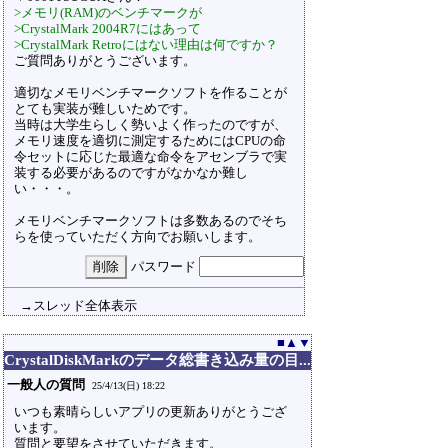
>メモリ(RAM)のベンチマークが
>CrystalMark 2004R7にはあって
>CrystalMark Retroにはない理由は何ですか？
ご質問ありがとうございます。
適切なメモリベンチマークソフトを作ることが
とても実装が難しいためです。
当時は大学生らしく勢いよく作ったのですが、
メモリ速度を適切に測定するためにはCPUの命
令セットに応じた最適な命令をアセンブラで実
装する必要があるのですがなかなか難し
い・・・。
メモリベンチマークソフトは多数あるのでそち
らを使っていただく方向でお願いします。
パスワード
→スレッド全体表示
■
▲
▼
CrystalDiskMarkのデータ総書き込み量の目...
一般人の質問
25/4/13(日) 18:22
いつも素晴らしいアプリの更新ありがとうござ
います。
質問と要望をさせていただきます。