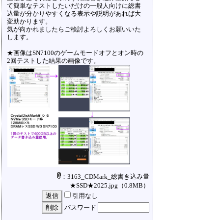
て簡単なテストしたいだけの一般人向けに総書
込量が分かりやすくなる表示や説明があれば大
変助かります。
気が向かれましたらご検討よろしくお願いいた
します。
★画像はSN7100のゲームモードオフとオン時の
2回テストした結果の画像です。
：3163_CDMark_総書き込み量
★SSD★2025.jpg
（0.8MB）
引用なし
パスワード