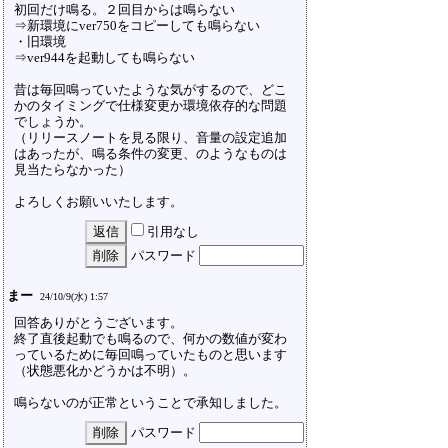
初回だけ鳴る。２回目からは鳴らない
⇒新環境にver750をコピーしても鳴らない
・旧環境
⇒ver944を起動しても鳴らない
昔は毎回鳴っていたような気がするので、どこ
かのタイミングで仕様変更か環境依存的な問題
でしょうか。
（リリースノートを見る限り、音量の設定追加
はあったが、鳴る条件の変更、のようなものは
見当たらなかった）
よろしくお願いいたします。
引用なし
パスワード
まー
24/10/9(水) 1:57
回答ありがとうございます。
終了直後起動でも鳴るので、何かの数値が変わ
っているために毎回鳴っていたものと思います
（状態悪化かどうかは不明）。
鳴らないのが正常ということで承知しました。
パスワード