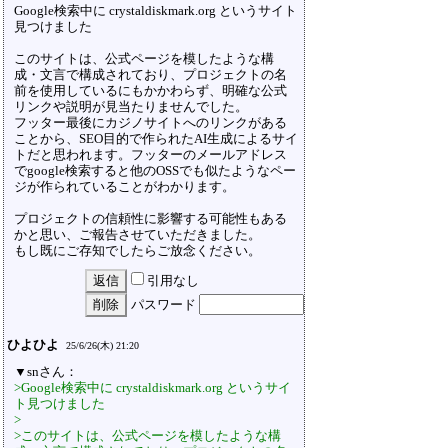
Google検索中に crystaldiskmark.org というサイト
見つけました
このサイトは、公式ページを模したような構
成・文言で構成されており、プロジェクトの名
前を使用しているにもかかわらず、明確な公式
リンクや説明が見当たりませんでした。
フッター最後にカジノサイトへのリンクがある
ことから、SEO目的で作られたAI生成によるサイ
トだと思われます。フッターのメールアドレス
でgoogle検索すると他のOSSでも似たようなペー
ジが作られていることがわかります。
プロジェクトの信頼性に影響する可能性もある
かと思い、ご報告させていただきました。
もし既にご存知でしたらご放念ください。
引用なし
パスワード
ひよひよ
25/6/26(木) 21:20
▼snさん：
>Google検索中に crystaldiskmark.org というサイ
ト見つけました
>
>このサイトは、公式ページを模したような構