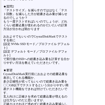
★質問2
「テストサイズ」を減らすのでははなく「テス
ト回数」を減らした方が総書き込み量が減らせ
るのでしょうか？
もう一度テストすればいいのでしょうが、どれ
くらい総書込量が使われるのかだいたいの計算
方法が分かれば助かります
おおよそでもいいのでCrystalDiskMarkでテスト
する前に
[設定 NVMe SSD モード／プロファイル デフォル
ト]
[設定 デフォルト モード／プロファイル デフォ
ルト]
で実行後のSSDへの総書き込み量を計算する分か
りやすい方法を教えていただきたいです。
★要望
CrystalDiskMark実行前におおよその総書込量を
表示してくれる機能か、
多少正確性が劣ってもいいので総書き込み量を
〇〇GB以下でテストするという分かりやすい簡
易テスト機能をできれば付けていただきたいで
す、
玄人向けに正確さを求めて総書込量が増えるの
は仕方ないのだと思いますが、
正確さはそれほど求めずに総書き込み量減らし