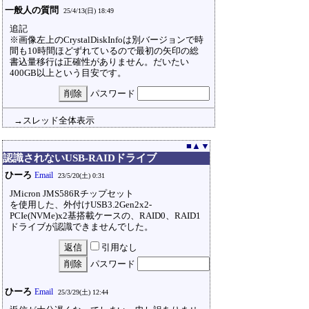
一般人の質問
25/4/13(日) 18:49
追記
※画像左上のCrystalDiskInfoは別バージョンで時
間も10時間ほどずれているので最初の矢印の総
書込量移行は正確性がありません。だいたい
400GB以上という目安です。
パスワード
→スレッド全体表示
■
▲
▼
認識されないUSB-RAIDドライブ
ひーろ
Email
23/5/20(土) 0:31
JMicron JMS586Rチップセット
を使用した、外付けUSB3.2Gen2x2-
PCIe(NVMe)x2基搭載ケースの、RAID0、RAID1
ドライブが認識できませんでした。
引用なし
パスワード
ひーろ
Email
25/3/29(土) 12:44