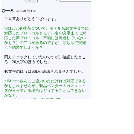
ひーろ
25/3/31(月) 1:32
ご返答ありがとうございます。
>JMS586R対応について、モデル名20文字までに
対応したプロトコルとモデル名40文字までに対
応した新プロトコル（市場には流通していない
かも？）の二つがあるのですが、どちらで実施
した結果でしょうか？
両方チェックしていたのですが、確認したとこ
ろ、20文字のほうでした。
40文字のほうはSSDが認識されませんでした。
>JMicronさんにご協力いただければ対応できる
かもしれませんが、製品ベンダーのカスタマイ
ズが入っている場合はどうすることもできない
かなと。
>このあたりは非常に難易度が高いところで
す。。。
そうなのですね。
なかなか難しいですね…。
パスワード