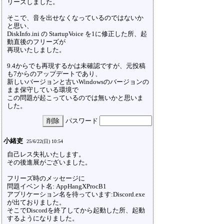
リーズしました。
そこで、音を出せなくなっているのではないか
と思い、
DiskInfo.ini の StartupVoice を1に修正した所、起
動直後のフリーズが
再現いたしました。
9.4からでも再現するかは未確認ですが、元投稿
も7からのアップデートであり、
新しいバージョンと古いWindowsのバージョンの
まま保守している環境で
この問題が起こっているのでは無いかと思いま
した。
パスワード
小緒吏
25/6/22(日) 10:54
自己レス失礼いたします。
その後進展がございました。
フリーズ時のメッセージに
問題イベント名: AppHangXProcB1
アプリケーション名を待っています:Discord.exe
が出ておりました。
そこでDiscordを終了してから起動した所、起動
するようになりました。