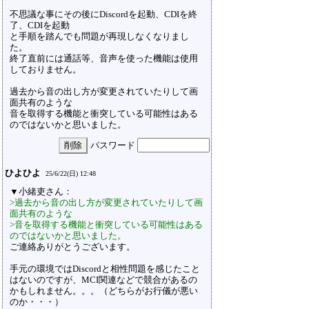
不思議な事にその後にDiscordを起動、CDIを終
了、CDIを起動
と手順を踏んでも問題が再現しなくなりまし
た。
終了直前には通話等、音声を使った機能は使用
しておりません。
過去から音の出し方が変更されていたりして画
面共有のような
音を取得する機能と衝突している可能性はある
のではないかと思いました。
パスワード
ひよひよ
25/6/22(日) 12:48
▼小緒吏さん：
>過去から音の出し方が変更されていたりして画
面共有のような
>音を取得する機能と衝突している可能性はある
のではないかと思いました。
ご連絡ありがとうございます。
手元の環境ではDiscordと相性問題を感じたこと
はないのですが、MCI関連などで競合があるの
かもしれません。。。（どちらがお行儀が悪い
のか・・・）