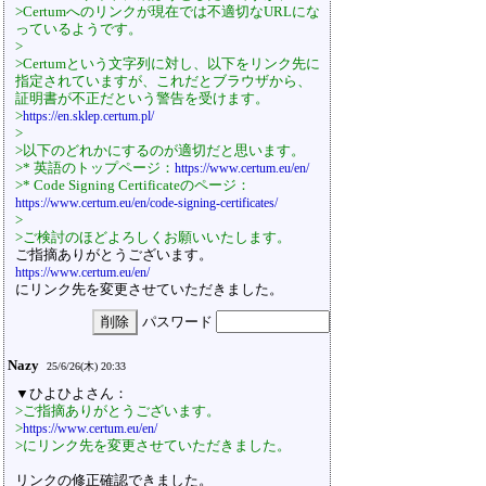
>Certumへのリンクが現在では不適切なURLにな
っているようです。
>
>Certumという文字列に対し、以下をリンク先に
指定されていますが、これだとブラウザから、
証明書が不正だという警告を受けます。
>
https://en.sklep.certum.pl/
>
>以下のどれかにするのが適切だと思います。
>* 英語のトップページ：
https://www.certum.eu/en/
>* Code Signing Certificateのページ：
https://www.certum.eu/en/code-signing-certificates/
>
>ご検討のほどよろしくお願いいたします。
ご指摘ありがとうございます。
https://www.certum.eu/en/
にリンク先を変更させていただきました。
パスワード
Nazy
25/6/26(木) 20:33
▼ひよひよさん：
>ご指摘ありがとうございます。
>
https://www.certum.eu/en/
>にリンク先を変更させていただきました。
リンクの修正確認できました。