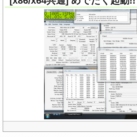
[x86/x64共通] めでたく起動!!