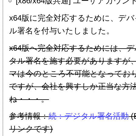
[x86/x64版共通] ユーザアカ
x64版に完全対応するために、デ
ル署名を付与いたしました。
x64版へ完全対応するためには、
タル署名を施す必要がありますが
マは今のところ不可能となってお
ですが、会社を興すしか正当な方
ね・・・。
参考情報：
続：デジタル署名活動
(
リンクです)