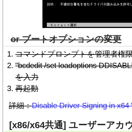
or ブートオプションの変更
コマンドプロンプトを管理者権
"bcdedit /set loadoptions DDI
を入力
再起動
詳細：
Disable Driver Signing in x6
[x86/x64共通] ユーザーア