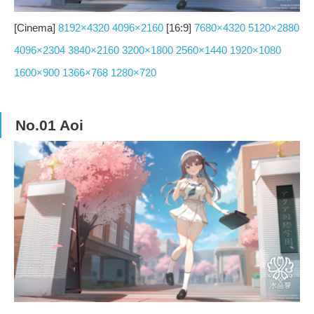
[Cinema]
8192×4320
4096×2160
[16:9]
7680×4320
5120×2880
4096×2304
3840×2160
3200×1800
2560×1440
1920×1080
1600×900
1366×768
1280×720
No.01 Aoi