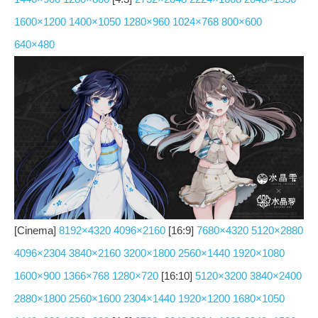
1600×1200
1400×1050
1280×960
1024×768
800×600
640×480
[Cinema]
8192×4320
4096×2160
[16:9]
7680×4320
5120×2880
4096×2304
3840×2160
3200×1800
2560×1440
1920×1080
1600×900
1366×768
1280×720
[16:10]
5120×3200
3840×2400
2880×1800
2560×1600
2304×1440
1920×1200
1680×1050