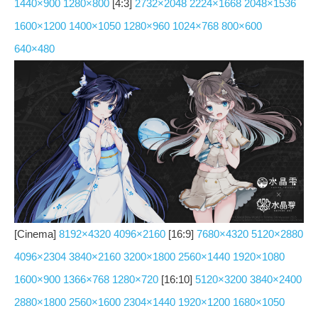
1440×900
1280×800
[4:3]
2732×2048
2224×1668
2048×1536
1600×1200
1400×1050
1280×960
1024×768
800×600
640×480
[Cinema]
8192×4320
4096×2160
[16:9]
7680×4320
5120×2880
4096×2304
3840×2160
3200×1800
2560×1440
1920×1080
1600×900
1366×768
1280×720
[16:10]
5120×3200
3840×2400
2880×1800
2560×1600
2304×1440
1920×1200
1680×1050