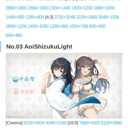
2880×1800
2560×1600
2304×1440
1920×1200
1680×1050
1440×900
1280×800
[4:3]
2732×2048
2224×1668
2048×1536
1600×1200
1400×1050
1280×960
1024×768
800×600
640×480
No.03 AoiShizukuLight
[Cinema]
8192×4320
4096×2160
[16:9]
7680×4320
5120×2880