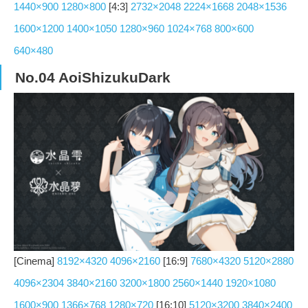
1440×900
1280×800
[4:3]
2732×2048
2224×1668
2048×1536
1600×1200
1400×1050
1280×960
1024×768
800×600
640×480
No.04 AoiShizukuDark
[Cinema]
8192×4320
4096×2160
[16:9]
7680×4320
5120×2880
4096×2304
3840×2160
3200×1800
2560×1440
1920×1080
1600×900
1366×768
1280×720
[16:10]
5120×3200
3840×2400