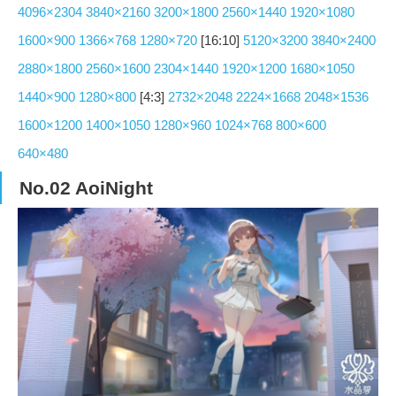
4096×2304
3840×2160
3200×1800
2560×1440
1920×1080
1600×900
1366×768
1280×720
[16:10]
5120×3200
3840×2400
2880×1800
2560×1600
2304×1440
1920×1200
1680×1050
1440×900
1280×800
[4:3]
2732×2048
2224×1668
2048×1536
1600×1200
1400×1050
1280×960
1024×768
800×600
640×480
No.02 AoiNight