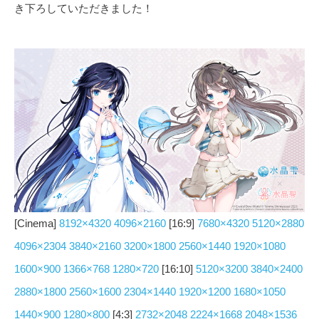
き下ろしていただきました！
[Cinema]
8192×4320
4096×2160
[16:9]
7680×4320
5120×2880
4096×2304
3840×2160
3200×1800
2560×1440
1920×1080
1600×900
1366×768
1280×720
[16:10]
5120×3200
3840×2400
2880×1800
2560×1600
2304×1440
1920×1200
1680×1050
1440×900
1280×800
[4:3]
2732×2048
2224×1668
2048×1536