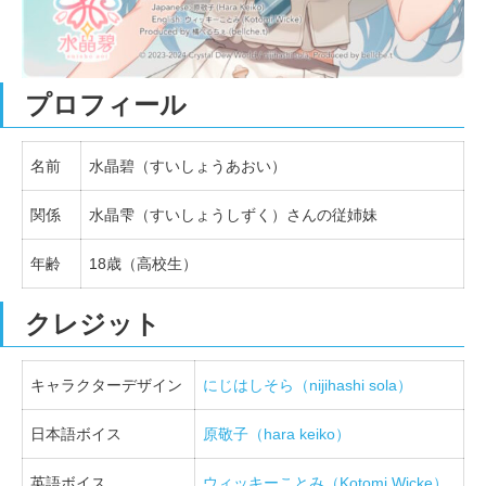
プロフィール
名前
水晶碧（すいしょうあおい）
関係
水晶雫（すいしょうしずく）さんの従姉妹
年齢
18歳（高校生）
クレジット
キャラクターデザイン
にじはしそら（nijihashi sola）
日本語ボイス
原敬子（hara keiko）
英語ボイス
ウィッキーことみ（Kotomi Wicke）