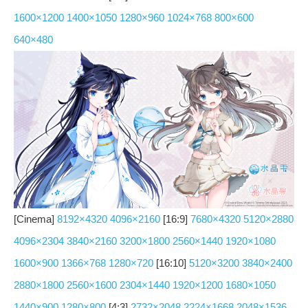
1600×1200
1400×1050
1280×960
1024×768
800×600
640×480
[Cinema]
8192×4320
4096×2160
[16:9]
7680×4320
5120×2880
4096×2304
3840×2160
3200×1800
2560×1440
1920×1080
1600×900
1366×768
1280×720
[16:10]
5120×3200
3840×2400
2880×1800
2560×1600
2304×1440
1920×1200
1680×1050
1440×900
1280×800
[4:3]
2732×2048
2224×1668
2048×1536