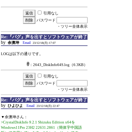
引用なし
パスワード
・ツリー全体表示
Re:『バグ』声を出すとソフトウェアが終了
by
余澳坤
Email
23/12/18(月) 17:07
LOGは以下の通りです。
：2643_DiskInfo64S.log
（6.3KB）
引用なし
パスワード
・ツリー全体表示
Re:『バグ』声を出すとソフトウェアが終了
by
ひよひよ
Email
23/12/18(月) 22:47
▼余澳坤さん：
>CrystalDiskInfo 9.2.1 Shizuku Edition x64を
Windows11Pro 23H2 22631.2861（簡体字中国語