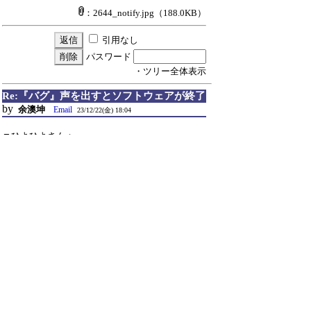
：2644_notify.jpg
（188.0KB）
引用なし
パスワード
・ツリー全体表示
Re:『バグ』声を出すとソフトウェアが終了
by
余澳坤
Email
23/12/22(金) 18:04
▼ひよひよさん：
通常版とaoi、しずく版は同じ、32bitバージョンは
そのまま鳴らすことができますが、64bitはエラー
を表示せずに、押すとソフトウェアが終了しまし
た。LOGにもオーディオに関する記録は何もあり
ませんでした。
引用なし
パスワード
・ツリー全体表示
Re:『バグ』声を出すとソフトウェアが終了
by
ひよひよ
Email
23/12/23(土) 21:53