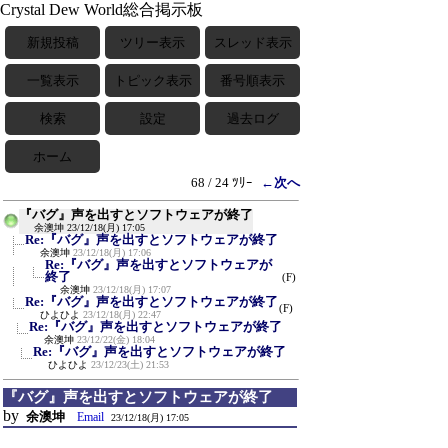
Crystal Dew World総合掲示板
新規投稿
ツリー表示
スレッド表示
一覧表示
トピック表示
番号順表示
検索
設定
過去ログ
ホーム
68 / 24 ﾂﾘｰ
←次へ
『バグ』声を出すとソフトウェアが終了
余澳坤
23/12/18(月) 17:05
Re:『バグ』声を出すとソフトウェアが終了
余澳坤
23/12/18(月) 17:06
Re:『バグ』声を出すとソフトウェアが
終了
(F)
余澳坤
23/12/18(月) 17:07
Re:『バグ』声を出すとソフトウェアが終了
(F)
ひよひよ
23/12/18(月) 22:47
Re:『バグ』声を出すとソフトウェアが終了
余澳坤
23/12/22(金) 18:04
Re:『バグ』声を出すとソフトウェアが終了
ひよひよ
23/12/23(土) 21:53
『バグ』声を出すとソフトウェアが終了
by
余澳坤
Email
23/12/18(月) 17:05