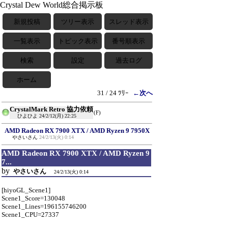
Crystal Dew World総合掲示板
新規投稿
ツリー表示
スレッド表示
一覧表示
トピック表示
番号順表示
検索
設定
過去ログ
ホーム
31 / 24 ﾂﾘｰ
←次へ
CrystalMark Retro 協力依頼
(F)
ひよひよ
24/2/12(月) 22:25
AMD Radeon RX 7900 XTX / AMD Ryzen 9 7950X
やさいさん
24/2/13(火) 0:14
AMD Radeon RX 7900 XTX / AMD Ryzen 9
7...
by
やさいさん
24/2/13(火) 0:14
[hiyoGL_Scene1]
Scene1_Score=130048
Scene1_Lines=196155746200
Scene1_CPU=27337