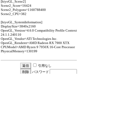
[hiyoGL_Scene2]
Scene2_Score=16424
Scene2_Polygons=1160788400
Scene2_CPU=382
[hiyoGL_SystemInformation]
DisplaySize=3840x2160
OpenGL_Version=4.6.0 Compatibility Profile Context
24.1.1.240110
OpenGL_Vendor=ATI Technologies Inc.
OpenGL_Renderer=AMD Radeon RX 7900 XTX
CPUModel=AMD Ryzen 9 7950X 16-Core Processor
PhysicalMemory=130199
引用なし
パスワード
・ツリー全体表示
新規投稿
ツリー表示
スレッド表示
一覧表示
トピック表示
番号順表示
検索
設定
過去ログ