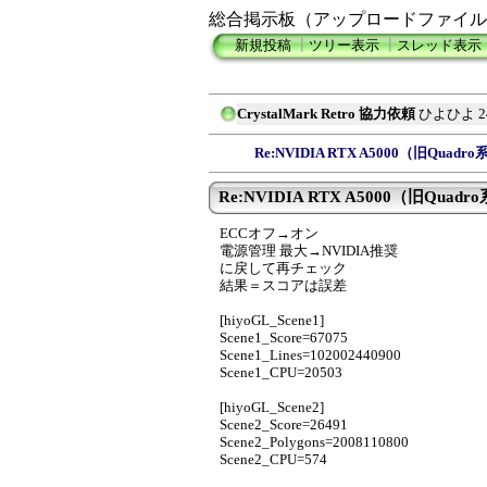
総合掲示板（アップロードファイル
新規投稿
┃
ツリー表示
┃
スレッド表示
CrystalMark Retro 協力依頼
ひよひよ
2
Re:NVIDIA RTX A5000（旧Quadro系
Re:NVIDIA RTX A5000（旧Quadro系
ECCオフ→オン
電源管理 最大→NVIDIA推奨
に戻して再チェック
結果＝スコアは誤差
[hiyoGL_Scene1]
Scene1_Score=67075
Scene1_Lines=102002440900
Scene1_CPU=20503
[hiyoGL_Scene2]
Scene2_Score=26491
Scene2_Polygons=2008110800
Scene2_CPU=574