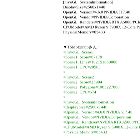
[hiyoGL_SystemInformation]
DisplaySize=2560x1440
OpenGL_Version=4.6.0 NVIDIA 517.40
OpenGL_Vendor=NVIDIA Corporation
OpenGL_Renderer=NVIDIA RTX A5000/PCI
CPUModel=AMD Ryzen 9 5900X 12-Core Pr
PhysicalMemory=65433
▼TSMplxm6pさん：
>[hiyoGL_Scene1]
>Scene1_Score=67179
>Scene1_Lines=102151860000
>Scene1_CPU=20503
>
>[hiyoGL_Scene2]
>Scene2_Score=25994
>Scene2_Polygons=1963227000
>Scene2_CPU=574
>
>[hiyoGL_SystemInformation]
>DisplaySize=2560x1440
>OpenGL_Version=4.6.0 NVIDIA 517.40
>OpenGL_Vendor=NVIDIA Corporation
>OpenGL_Renderer=NVIDIA RTX A5000/PC
>CPUModel=AMD Ryzen 9 5900X 12-Core P
>PhysicalMemory=65433