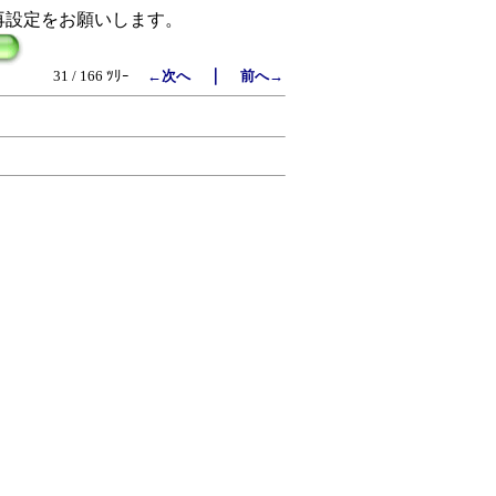
再設定をお願いします。
｜
31 / 166 ﾂﾘｰ
←次へ
前へ→