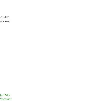
e/SSE2
ocessor
Ie/SSE2
rocessor