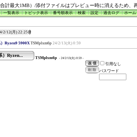
合計最大1MB）/添付ファイルはプレビュー時に消えるため、
┃
一覧表示
┃
トピック表示
┃
番号順表示
┃
検索
┃
設定
┃
過去ログ
┃
ホーム
4/2/12(月) 22:25
）Ryzen9 5900X
TSMplxm6p
24/2/13(火) 0:59
）Ryzen...
TSMplxm6p
- 24/2/13(火) 0:59 -
引用なし
パスワード