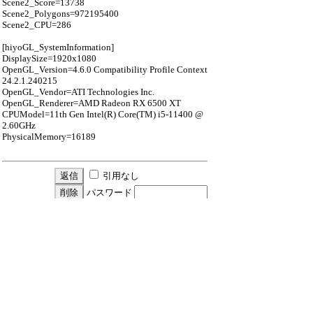
Scene2_Score=13738
Scene2_Polygons=972195400
Scene2_CPU=286
[hiyoGL_SystemInformation]
DisplaySize=1920x1080
OpenGL_Version=4.6.0 Compatibility Profile Context
24.2.1.240215
OpenGL_Vendor=ATI Technologies Inc.
OpenGL_Renderer=AMD Radeon RX 6500 XT
CPUModel=11th Gen Intel(R) Core(TM) i5-11400 @
2.60GHz
PhysicalMemory=16189
引用なし
パスワード
・ツリー全体表示
新規投稿
ツリー表示
スレッド表示
一覧表示
トピック表示
番号順表示
検索
設定
過去ログ