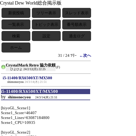
Crystal Dew World総合掲示板
新規投稿
ツリー表示
スレッド表示
一覧表示
トピック表示
番号順表示
検索
設定
過去ログ
ホーム
31 / 24 ﾂﾘｰ
←次へ
CrystalMark Retro 協力依頼
(F)
ひよひよ
24/2/12(月) 22:25
i5-11400/RX6500XT/MX500
shimonocyou
24/3/14(木) 21:51
i5-11400/RX6500XT/MX500
by
shimonocyou
24/3/14(木) 21:51
[hiyoGL_Scene1]
Scene1_Score=46407
Scene1_Lines=63087184800
Scene1_CPU=10935
[hiyoGL_Scene2]