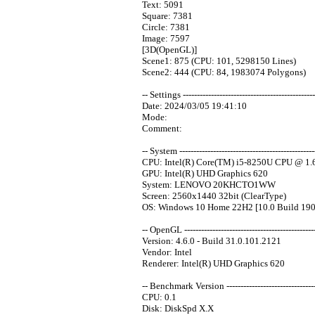
Text: 5091
Square: 7381
Circle: 7381
Image: 7597
[3D(OpenGL)]
Scene1: 875 (CPU: 101, 5298150 Lines)
Scene2: 444 (CPU: 84, 1983074 Polygons)
-- Settings -----------------------------------------------
Date: 2024/03/05 19:41:10
Mode:
Comment:
-- System -------------------------------------------------
CPU: Intel(R) Core(TM) i5-8250U CPU @ 1.
GPU: Intel(R) UHD Graphics 620
System: LENOVO 20KHCTO1WW
Screen: 2560x1440 32bit (ClearType)
OS: Windows 10 Home 22H2 [10.0 Build 190
-- OpenGL -----------------------------------------------
Version: 4.6.0 - Build 31.0.101.2121
Vendor: Intel
Renderer: Intel(R) UHD Graphics 620
-- Benchmark Version ----------------------------------
CPU: 0.1
Disk: DiskSpd X.X