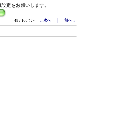
再設定をお願いします。
｜
49 / 166 ﾂﾘｰ
←次へ
前へ→