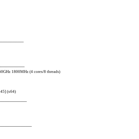
-------------------
-------------------
60GHz 1800MHz (4 cores/8 threads)
45] (x64)
---------------------
-----------------------