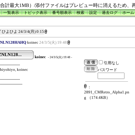
合計最大1MB）/添付ファイルはプレビュー時に消えるため、
┃
一覧表示
┃
トピック表示
┃
番号順表示
┃
検索
┃
設定
┃
過去ログ
┃
ホーム
ド
ひよひよ
24/3/4(月) 0:15
 MZNLN128HAHQ
koinec
24/3/5(火) 19:48
ZNLN128...
koinec
- 24/3/5(火) 19:48 -
引用なし
-----------------
hiyohiyo, koinec
パスワード
-----------------
-------------------
：
2891_CMRetro_Alpha1.pn
g
（174.4KB）