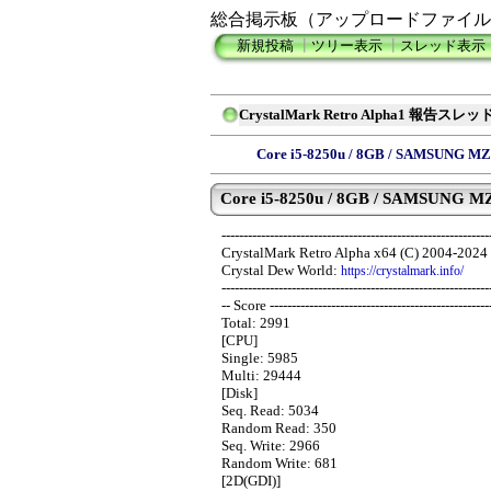
総合掲示板（アップロードファイル
新規投稿
┃
ツリー表示
┃
スレッド表示
CrystalMark Retro Alpha1 報告スレッ
Core i5-8250u / 8GB / SAMSUNG
Core i5-8250u / 8GB / SAMSUNG M
-------------------------------------------------------------
CrystalMark Retro Alpha x64 (C) 2004-2024 
Crystal Dew World:
https://crystalmark.info/
-------------------------------------------------------------
-- Score --------------------------------------------------
Total: 2991
[CPU]
Single: 5985
Multi: 29444
[Disk]
Seq. Read: 5034
Random Read: 350
Seq. Write: 2966
Random Write: 681
[2D(GDI)]