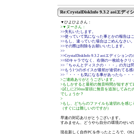
Re:CrystalDiskInfo 9.3.2 aoiエディシ
▼ひよひよさん：
>▼ヌーさん：
>>失礼いたします。
>>使っていて気になった事とかの報告は
>>もし、違っていた場合はごめんなさい
>>その際は削除をお願いいたします。
>>
>>CrystalDiskInfo 9.3.2 aoiエデ
>>SDキャラでなく、右側の一枚絵をク
>>「ちゃんとディスクの・・・」の方は
>>もう1つのボイスが最初が途切れてる
>>「・・・も気になる事があったら・・
>ご連絡ありがとうございます。
>もしかすると最初の無音時間が短すぎて
>試しに250ms冒頭に無音を追加してみた
でしょうか？
>
>もし、どちらのファイルも途切れを感じ
（すぐには難しいのですが）
早速の対応ありがとうございます。
すみません、どうやら自分の環境のせい
現在新しく自作PCを作ったところで、O