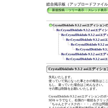
総合掲示板（アップロードファイル
新規投稿
┃
ツリー表示
┃
スレッド表示
CrystalDiskInfo 9.3.2 aoiエディシ
Re:CrystalDiskInfo 9.3.2 aoi
Re:CrystalDiskInfo 9.3.2 
Re:CrystalDiskInfo 9.3
Re:CrystalDiskInfo 9
Re:CrystalDiskInf
Re:CrystalDiskInfo 9.3.2 
Re:CrystalDiskInfo 9.3
CrystalDiskInfo 9.3.2 aoiエディショ
失礼いたします。
使っていて気になった事とかの報告はここ
もし、違っていた場合はごめんなさい。
その際は削除をお願いいたします。
CrystalDiskInfo 9.3.2 aoiエディ
SDキャラでなく、右側の一枚絵をクリッ
「ちゃんとディスクの・・・」の方は問
もう1つのボイスが最初が途切れてる感じ