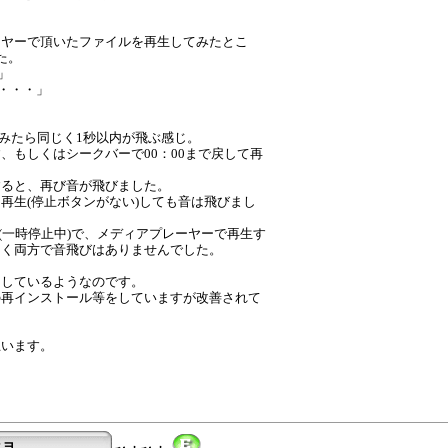
レーヤーで頂いたファイルを再生してみたとこ
た。
」
が・・・」
てみたら同じく1秒以内が飛ぶ感じ。
、もしくはシークバーで00：00まで戻して再
すると、再び音が飛びました。
再生(停止ボタンがない)しても音は飛びまし
態(一時停止中)で、メディアプレーヤーで再生す
開く両方で音飛びはありませんでした。
ンしているようなのです。
の再インストール等をしていますが改善されて
思います。
ョ...