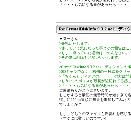
「・・・も気になる事があったら・・・
Re:CrystalDiskInfo 9.3.2 aoiエディシ
▼ヌーさん：
>失礼いたします。
>使っていて気になった事とかの報告はこ
>もし、違っていた場合はごめんなさい。
>その際は削除をお願いいたします。
>
>CrystalDiskInfo 9.3.2 aoiエディ
>SDキャラでなく、右側の一枚絵をクリ
>「ちゃんとディスクの・・・」の方は問
>もう1つのボイスが最初が途切れてる感
>「・・・も気になる事があったら・・・
ご連絡ありがとうございます。
もしかすると最初の無音時間が短すぎて
試しに250ms冒頭に無音を追加してみた
でしょうか？
もし、どちらのファイルも途切れを感じ
（すぐには難しいのですが）