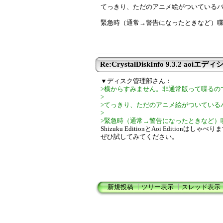
てっきり、ただのアニメ絵がついている
緊急時（通常→警告になったときなど）
Re:CrystalDiskInfo 9.3.2 aoiエディシ
▼ディスク管理部さん：
>横からすみません。非通常版って喋るの
>
>てっきり、ただのアニメ絵がついている
>
>緊急時（通常→警告になったときなど）
Shizuku EditionとAoi Editionはしゃべ
ぜひ試してみてください。
新規投稿
┃
ツリー表示
┃
スレッド表示