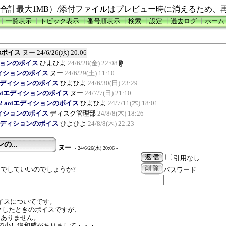
合計最大1MB）/添付ファイルはプレビュー時に消えるため、
┃
一覧表示
┃
トピック表示
┃
番号順表示
┃
検索
┃
設定
┃
過去ログ
┃
ホーム
ョンのボイス
ヌー
24/6/26(水) 20:06
エディションのボイス
ひよひよ
24/6/28(金) 22:08
aoiエディションのボイス
ヌー
24/6/29(土) 11:10
.2 aoiエディションのボイス
ひよひよ
24/6/30(日) 23:29
.3.2 aoiエディションのボイス
ヌー
24/7/7(日) 21:10
o 9.3.2 aoiエディションのボイス
ひよひよ
24/7/11(木) 18:01
aoiエディションのボイス
ディスク管理部
24/8/8(木) 18:26
.2 aoiエディションのボイス
ひよひよ
24/8/8(木) 22:23
ンの...
ヌー
- 24/6/26(水) 20:06 -
引用なし
でしていいのでしょうか?
パスワード
ションのボイスについてです。
クしたときのボイスですが、
題ありません。
で少し違和感がありまして・・・