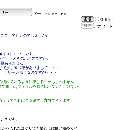
ョ...
ヌー
- 24/6/29(土) 11:10 -
引用なし
パスワード
ここでしていいのでしょうか?
。
ィションのボイスについてです。
リックしたときのボイスですが、
問題ありません。
感じで少し違和感がありまして・・・
・」といった感じなのですが・・・
途切れているように感じるのかもしれません。
ので添付zipファイルを聴き比べていただけない
るようであれば再収録する方向で考えます。
のようです。
Sとかを入れたばかりで本格的には使い始めてい