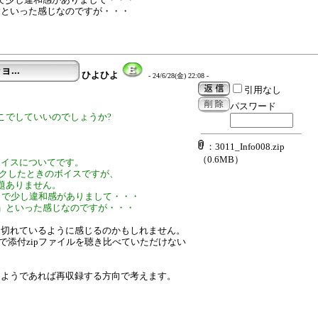
」といった感じなのですが・・・
ョ...
ひよひよ
- 24/6/28(金) 22:08 -
引用なし
パスワード
こでしていいのでしょうか?
：3011_Info008.zip
（0.6MB）
ションのボイスについてです。
ックしたときのボイスですが、
題ありません。
じで少し違和感がありまして・・・
」といった感じなのですが・・・
途切れているように感じるのかもしれません。
ので添付zipファイルを聴き比べていただけない
るようであれば再収録する方向で考えます。