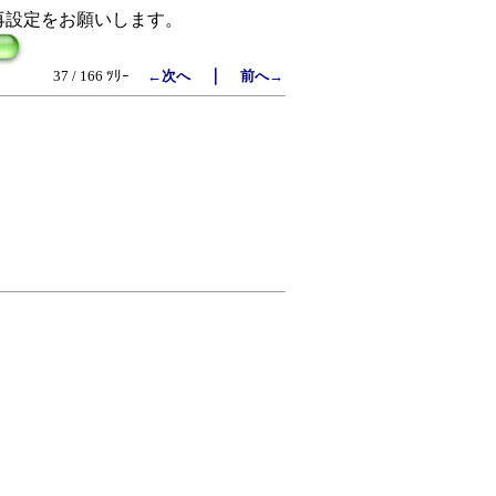
再設定をお願いします。
｜
37 / 166 ﾂﾘｰ
←次へ
前へ→