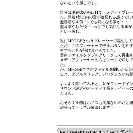
ないという感じです。
自分は現在OSがWin11で、メディアプ
ろ、開始1秒以内の音が途切れる感じでし
無音増やす前「...でも気になる事が・・・
無音増やした後「...っとでも気になる事
という感じ。
次にMPC-BEというプレーヤーで再生し
ただ、このプレーヤーで停止ボタンを押す
生すると音が飛びませんでした。
音声ファイルをダブルクリックして再生
メディアプレーヤーの方はシークで戻して
た。
が、MPC-BEで音声ファイルを開いた状
ると、ダブルクリック、プログラムから
よくよく聞いてみると、音がフェードイ
サウンド設定やオーディオ系ドライバー
ません。
おそらく実際はボイスも問題ないのだと
頑張ってトラブル解決します・・・
Re:CrystalDiskInfo 9.3.2 aoiエディシ