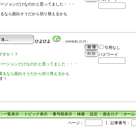
バージョンだけなのかと思ってました・・・
喋るなら面白そうだから切り替えるかも
ョ...
ひよひよ
- 24/8/8(木) 22:23 -
引用なし
ですか！？
パスワード
バージョンだけなのかと思ってました・・・
喋るなら面白そうだから切り替えるかも
ります！
┃
一覧表示
┃
トピック表示
┃
番号順表示
┃
検索
┃
設定
┃
過去ログ
┃
ホーム
ページ：
┃
記事番号：