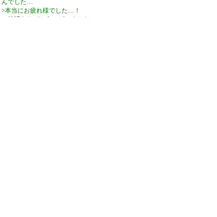
んでした…
>本当にお疲れ様でした…！
ご確認ありがとうございました！
引用なし
パスワード
・ツリー全体表示
新規投稿
ツリー表示
スレッド表示
一覧表示
トピック表示
番号順表示
検索
設定
過去ログ
ホーム
35 / 24 ﾂﾘｰ
←次へ
ページ：
記事番号：
C-BOARD Moyuku v1.03b5