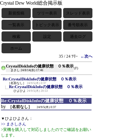
Crystal Dew World総合掲示板
新規投稿
ツリー表示
スレッド表示
一覧表示
トピック表示
番号順表示
検索
設定
過去ログ
ホーム
35 / 24 ﾂﾘｰ
←次へ
CrystalDiskInfoの健康状態 ０％表示
(F)
まさし
24/8/14(水) 17:46
Re:CrystalDiskInfoの健康状態 ０％表示
［名前なし］
24/9/5(木) 0:37
Re:CrystalDiskInfoの健康状態 ０％表示
ひよひよ
24/9/5(木) 20:53
Re:CrystalDiskInfoの健康状態 ０％表示
by
［名前なし］
24/9/5(木) 0:37
▼ひよひよさん：
>> まさしさん
>実機を購入して対応しましたのでご確認をお願い
します。