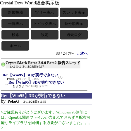
Crystal Dew World総合掲示板
新規投稿
ツリー表示
スレッド表示
一覧表示
トピック表示
番号順表示
検索
設定
過去ログ
ホーム
33 / 24 ﾂﾘｰ
←次へ
CrystalMark Retro 2.0.0 Beta2 報告スレッド
ひよひよ
24/11/24(日) 0:17
Re:【Win95】3Dが実行できない
(F)
PokuG
24/11/24(日) 11:56
Re:【Win95】3Dが実行できない
ひよひよ
24/11/24(日) 12:20
Re:【Win95】3Dが実行できない
by
PokuG
24/11/24(日) 11:56
>ご確認ありがとうございます。Windows 95無印に
は、OpenGL関連ファイルが含まれておらず再配布可
能なライブラリを同梱する必要がございました。。。
>