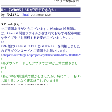
・ツリー全体表示
Re:【Win95】3Dが実行できない
by
ひよひよ
Email
24/11/24(日) 12:20
▼PokuGさん：
>>ご確認ありがとうございます。Windows 95無印に
は、OpenGL関連ファイルが含まれておらず再配布可能
なライブラリを同梱する必要がございました。。。
>>
>>9x版にOPENGL32.DLLとGLU32.DLLを同梱しました
ので再ダウンロードとご確認をお願いします。
>>
https://sourceforge.net/projects/crystalmarkretro/files/2.0.0Beta2/
>
>再ダウンロードしたアプリでは3Dが正常に動きまし
た！
>
>あと3Dを3回連続で動かしましたが、特にエラーもOS
も落ちることなく正常終了しています!!
ご確認ありがとうございます！！
実機で安定動作するのはありがたいです。
Random Readテストもちゃんと動いていますね。