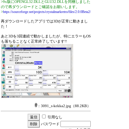
>9x版にOPENGL32.DLLとGLU32.DLLを同梱しました
ので再ダウンロードとご確認をお願いします。
>
https://sourceforge.net/projects/crystalmarkretro/files/2.0.0Beta2/
再ダウンロードしたアプリでは3Dが正常に動きまし
た！
あと3Dを3回連続で動かしましたが、特にエラーもOS
も落ちることなく正常終了しています!!
：3091_s-kekka2.jpg
（88.2KB）
引用なし
パスワード