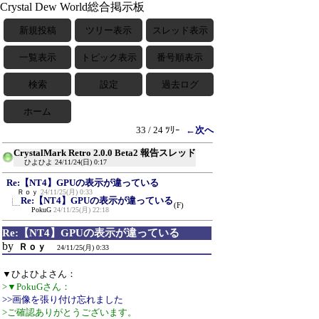
Crystal Dew World総合掲示板
新規投稿
ツリー表示
スレッド表示
一覧表示
トピック表示
番号順表示
検索
設定
過去ログ
ホーム
33 / 24 ﾂﾘｰ
←次へ
CrystalMark Retro 2.0.0 Beta2 報告スレッド
ひよひよ
24/11/24(日) 0:17
Re:【NT4】GPUの表示が違っている
Ｒｏｙ
24/11/25(月) 0:33
Re:【NT4】GPUの表示が違っている
(F)
PokuG
24/11/25(月) 22:18
Re:【NT4】GPUの表示が違っている
by
Ｒｏｙ
24/11/25(月) 0:33
▼ひよひよさん：
>▼PokuGさん：
>>画像を張り付け忘れました
>ご確認ありがとうございます。