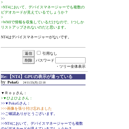
>
>NT4において、デバイスマネージャーでも複数の
ビデオカードが見えているでしょうか？
>
>WMIで情報を収集しているだけなので、1つしか
リストアップされないのだと思います。
NT4はデバイスマネージャーがないです。
引用なし
パスワード
・ツリー全体表示
Re:【NT4】GPUの表示が違っている
by
PokuG
24/11/25(月) 22:18
▼Ｒｏｙさん：
>▼ひよひよさん：
>>▼PokuGさん：
>>>画像を張り付け忘れました
>>ご確認ありがとうございます。
>>
>>NT4において、デバイスマネージャーでも複数
のビデオカードが見えているでしょうか？