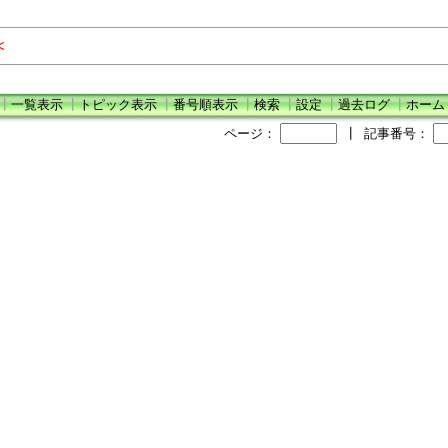
≪
┃
一覧表示
┃
トピック表示
┃
番号順表示
┃
検索
┃
設定
┃
過去ログ
┃
ホーム
ページ：
┃
記事番号：