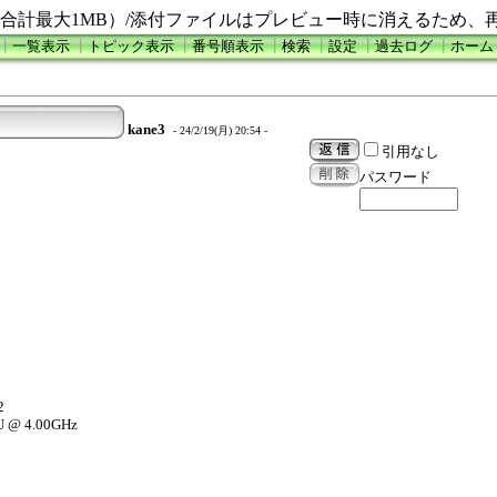
合計最大1MB）/添付ファイルはプレビュー時に消えるため、
┃
一覧表示
┃
トピック表示
┃
番号順表示
┃
検索
┃
設定
┃
過去ログ
┃
ホーム
kane3
- 24/2/19(月) 20:54 -
引用なし
パスワード
2
U @ 4.00GHz