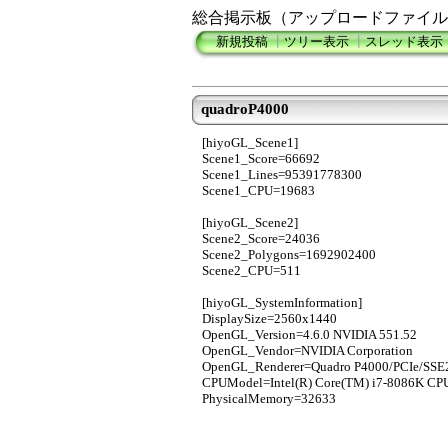
総合掲示板（アップロードファイル
新規投稿
┃
ツリー表示
┃
スレッド表示
quadroP4000
[hiyoGL_Scene1]
Scene1_Score=66692
Scene1_Lines=95391778300
Scene1_CPU=19683
[hiyoGL_Scene2]
Scene2_Score=24036
Scene2_Polygons=1692902400
Scene2_CPU=511
[hiyoGL_SystemInformation]
DisplaySize=2560x1440
OpenGL_Version=4.6.0 NVIDIA 551.52
OpenGL_Vendor=NVIDIA Corporation
OpenGL_Renderer=Quadro P4000/PCIe/SSE
CPUModel=Intel(R) Core(TM) i7-8086K CP
PhysicalMemory=32633