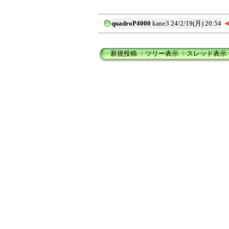
quadroP4000
kane3
24/2/19(月) 20:54
新規投稿
┃
ツリー表示
┃
スレッド表示