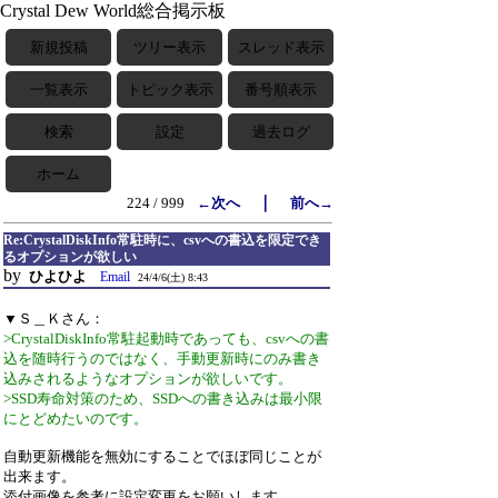
Crystal Dew World総合掲示板
新規投稿
ツリー表示
スレッド表示
一覧表示
トピック表示
番号順表示
検索
設定
過去ログ
ホーム
｜
224 / 999
←次へ
前へ→
Re:CrystalDiskInfo常駐時に、csvへの書込を限定でき
るオプションが欲しい
by
ひよひよ
Email
24/4/6(土) 8:43
▼Ｓ＿Ｋさん：
>CrystalDiskInfo常駐起動時であっても、csvへの書
込を随時行うのではなく、手動更新時にのみ書き
込みされるようなオプションが欲しいです。
>SSD寿命対策のため、SSDへの書き込みは最小限
にとどめたいのです。
自動更新機能を無効にすることでほぼ同じことが
出来ます。
添付画像を参考に設定変更をお願いします。