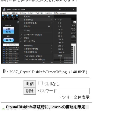
：2987_CrystalDiskInfoTimerOff.jpg
（140.8KB）
引用なし
パスワード
・ツリー全体表示
CrystalDiskInfo常駐時に、csvへの書込を限定
できるオプションが欲しい
Ｓ＿Ｋ
24/4/4(木) 21:30
Re:CrystalDiskInfo常駐時に、csvへの書込
(F)
を限定でき...
≪
ひよひよ
24/4/6(土) 8:43