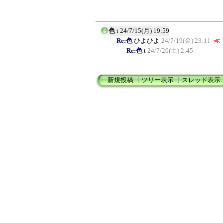
色
t
24/7/15(月) 19:59
Re:色
ひよひよ
24/7/19(金) 23:11
≪
Re:色
t
24/7/20(土) 2:45
新規投稿
┃
ツリー表示
┃
スレッド表示