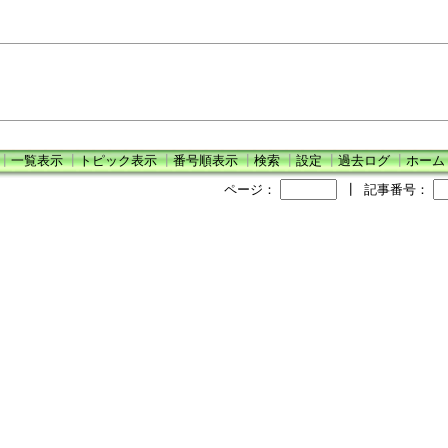
┃
一覧表示
┃
トピック表示
┃
番号順表示
┃
検索
┃
設定
┃
過去ログ
┃
ホーム
ページ：
┃
記事番号：