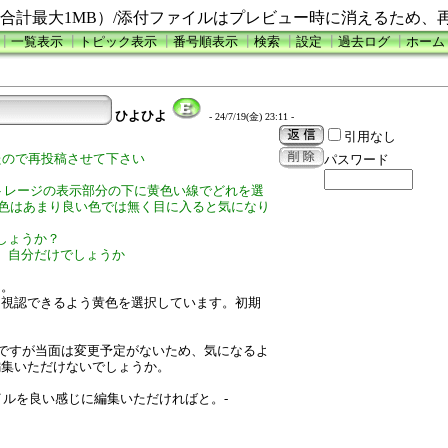
合計最大1MB）/添付ファイルはプレビュー時に消えるため、
┃
一覧表示
┃
トピック表示
┃
番号順表示
┃
検索
┃
設定
┃
過去ログ
┃
ホーム
ひよひよ
- 24/7/19(金) 23:11 -
引用なし
たので再投稿させて下さい
パスワード
のストレージの表示部分の下に黄色い線でどれを選
黄色はあまり良い色では無く目に入ると気になり
しょうか？
、自分だけでしょうか
ん。
り視認できるよう黄色を選択しています。初期
予定ですが当面は変更予定がないため、気になるよ
編集いただけないでしょうか。
下の画像ファイルを良い感じに編集いただければと。-