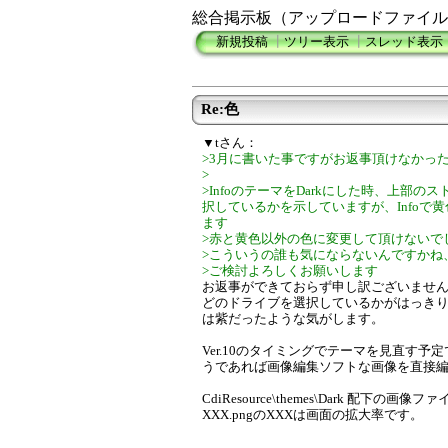
総合掲示板（アップロードファイル
新規投稿
┃
ツリー表示
┃
スレッド表示
Re:色
▼tさん：
>3月に書いた事ですがお返事頂けなかっ
>
>InfoのテーマをDarkにした時、上部
択しているかを示していますが、Infoで
ます
>赤と黄色以外の色に変更して頂けないで
>こういうの誰も気にならないんですかね
>ご検討よろしくお願いします
お返事ができておらず申し訳ございませ
どのドライブを選択しているかがはっき
は紫だったような気がします。
Ver.10のタイミングでテーマを見直す
うであれば画像編集ソフトな画像を直接
CdiResource\themes\Dark 配
XXX.pngのXXXは画面の拡大率です。