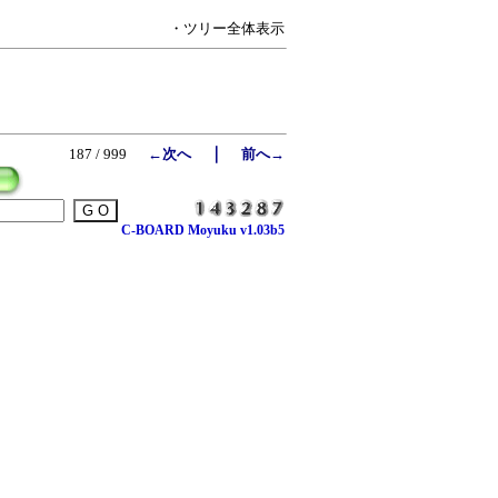
・ツリー全体表示
｜
187 / 999
←次へ
前へ→
C-BOARD Moyuku v1.03b5