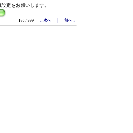
再設定をお願いします。
｜
186 / 999
←次へ
前へ→