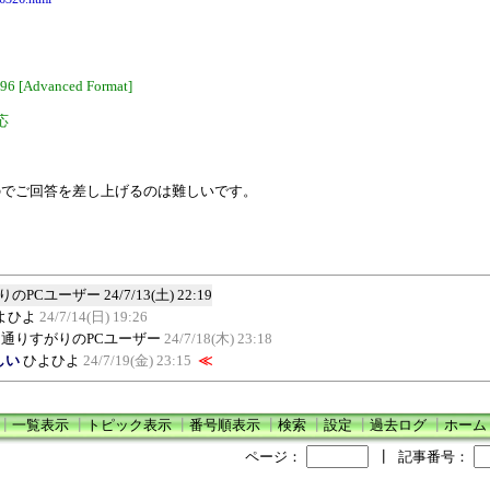
096 [Advanced Format]
対応
。
のでご回答を差し上げるのは難しいです。
りのPCユーザー
24/7/13(土) 22:19
よひよ
24/7/14(日) 19:26
通りすがりのPCユーザー
24/7/18(木) 23:18
しい
ひよひよ
24/7/19(金) 23:15
≪
┃
一覧表示
┃
トピック表示
┃
番号順表示
┃
検索
┃
設定
┃
過去ログ
┃
ホーム
ページ：
┃
記事番号：