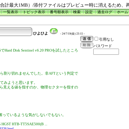
合計最大1MB）/添付ファイルはプレビュー時に消えるため、
┃
一覧表示
┃
トピック表示
┃
番号順表示
┃
検索
┃
設定
┃
過去ログ
┃
ホーム
ひよひよ
- 24/7/19(金) 23:15 -
引用なし
パスワード
Hard Disk Sentinel v6.20 PROを試したところ
みたら割り切れませんでした。非AFTという判定で
も試してみようと思います。
から見える値を指すのか、物理セクターを指すの
握っているような気がしないでもない。
ST HTB-TT5SAE500(B ...
96326.html