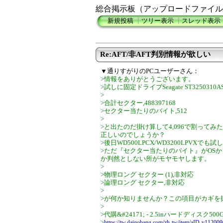
総合掲示板（アップロードファイル
新規投稿
┃
ツリー表示
┃
スレッド表示
Re:AFT/非AFT判別情報が欲しい
▼通りすがりのPCユーザーさん：
>情報をありがとうございます。
>試しに固定ドライブSeagate ST3250310ASで
>
>合計セクター,488397168
>セクター当たりのバイト,512
>
>と出たのだ掛け算して4,096で割って
正しいのでしょうか？
>後日WD500LPCX/WD3200LPVXで
>ただ『セクター当たりのバイト』がOS
か判然としない所がモヤモヤします。
>
>物理ロング セクター (1),非対応
>論理ロング セクター,非対応
>
>が何か知りませんか？この項目がカギを
>
>代購&#24171; - 2.5inハードディスク500G HG
>
https://tw.daigobang.com/zh-tw/item/aID-v11200