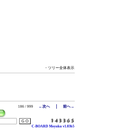
・ツリー全体表示
｜
186 / 999
←次へ
前へ→
C-BOARD Moyuku v1.03b5