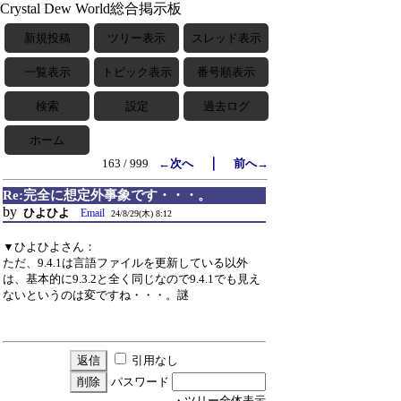
Crystal Dew World総合掲示板
新規投稿
ツリー表示
スレッド表示
一覧表示
トピック表示
番号順表示
検索
設定
過去ログ
ホーム
｜
163 / 999
←次へ
前へ→
Re:完全に想定外事象です・・・。
by
ひよひよ
Email
24/8/29(木) 8:12
▼ひよひよさん：
ただ、9.4.1は言語ファイルを更新している以外
は、基本的に9.3.2と全く同じなので9.4.1でも見え
ないというのは変ですね・・・。謎
引用なし
パスワード
・ツリー全体表示