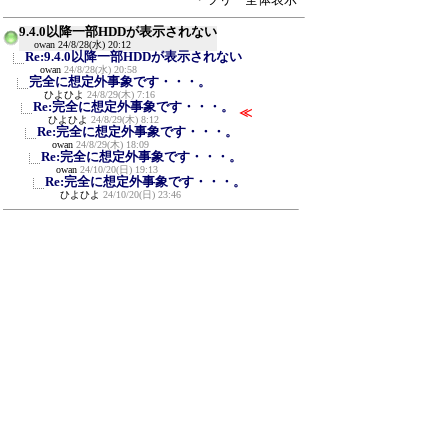
9.4.0以降一部HDDが表示されない
owan
24/8/28(水) 20:12
Re:9.4.0以降一部HDDが表示されない
owan
24/8/28(水) 20:58
完全に想定外事象です・・・。
ひよひよ
24/8/29(木) 7:16
Re:完全に想定外事象です・・・。
≪
ひよひよ
24/8/29(木) 8:12
Re:完全に想定外事象です・・・。
owan
24/8/29(木) 18:09
Re:完全に想定外事象です・・・。
owan
24/10/20(日) 19:13
Re:完全に想定外事象です・・・。
ひよひよ
24/10/20(日) 23:46
新規投稿
ツリー表示
スレッド表示
一覧表示
トピック表示
番号順表示
検索
設定
過去ログ
ホーム
｜
163 / 999
←次へ
前へ→
ページ：
記事番号：