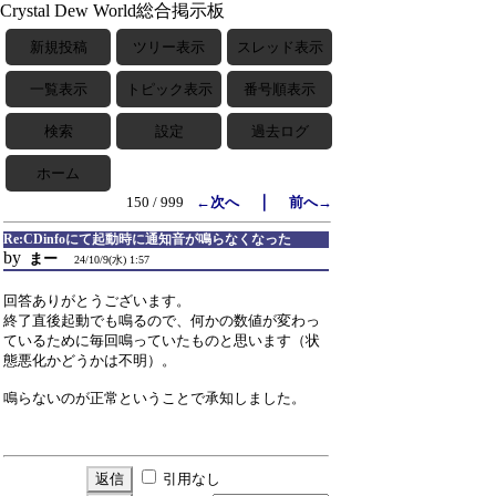
Crystal Dew World総合掲示板
新規投稿
ツリー表示
スレッド表示
一覧表示
トピック表示
番号順表示
検索
設定
過去ログ
ホーム
｜
150 / 999
←次へ
前へ→
Re:CDinfoにて起動時に通知音が鳴らなくなった
by
まー
24/10/9(水) 1:57
回答ありがとうございます。
終了直後起動でも鳴るので、何かの数値が変わっ
ているために毎回鳴っていたものと思います（状
態悪化かどうかは不明）。
鳴らないのが正常ということで承知しました。
引用なし