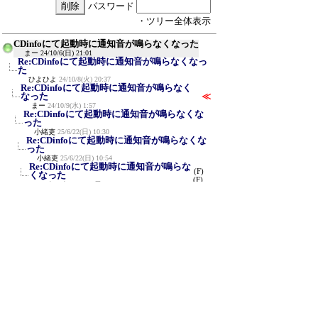
パスワード
・ツリー全体表示
CDinfoにて起動時に通知音が鳴らなくなった
まー
24/10/6(日) 21:01
Re:CDinfoにて起動時に通知音が鳴らなくなっ
た
ひよひよ
24/10/8(火) 20:37
Re:CDinfoにて起動時に通知音が鳴らなく
なった
≪
まー
24/10/9(水) 1:57
Re:CDinfoにて起動時に通知音が鳴らなくな
った
小緒吏
25/6/22(日) 10:30
Re:CDinfoにて起動時に通知音が鳴らなくな
った
小緒吏
25/6/22(日) 10:54
Re:CDinfoにて起動時に通知音が鳴らな
(F)
くなった
(F)
ひよひよ
25/6/22(日) 12:48
新規投稿
ツリー表示
スレッド表示
一覧表示
トピック表示
番号順表示
検索
設定
過去ログ
ホーム