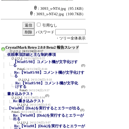
：3093_s-NT4.jpg
（95.1KB）
：3093_s-NT42.jpg
（100.7KB）
引用なし
パスワード
・ツリー全体表示
CrystalMark Retro 2.0.0 Beta2 報告スレッド
ひよひよ
24/11/24(日) 0:17
依頼事項詳細と主な制約事項
ひよひよ
24/11/24(日) 0:22
【Win95/98】コメント欄が文字化けす
る
(F)
PokuG
24/11/24(日) 8:44
Re:【Win95/98】コメント欄が文字化けす
る
ひよひよ
24/11/24(日) 9:10
Re:【Win95/98】コメント欄が文字化
けする
(F)
PokuG
24/11/24(日) 9:57
書き込みテスト
(F)
ひよひよ
24/11/24(日) 8:04
Re:書き込みテスト
ひよひよ
24/11/24(日) 8:45
【Win98】[Disk]を実行するとエラーが出る
(F)
PokuG
24/11/24(日) 8:38
Re:【Win98】[Disk]を実行するとエラーが
出る
ひよひよ
24/11/24(日) 9:07
Re:【Win98】[Disk]を実行するとエラーが