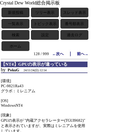
Crystal Dew World総合掲示板
新規投稿
ツリー表示
スレッド表示
一覧表示
トピック表示
番号順表示
検索
設定
過去ログ
ホーム
｜
128 / 999
←次へ
前へ→
【NT4】GPUの表示が違っている
by
PokuG
24/11/24(日) 12:54
[環境]
PC-9821Ra43
グラボ：ミレニアム
[OS]
WindowsNT4
[現象]
GPUの表示が "内蔵アクセラレーター(TGUI9682)"
と表示されていますが、実際はミレニアムを使用
しています。