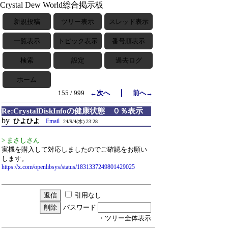
Crystal Dew World総合掲示板
新規投稿
ツリー表示
スレッド表示
一覧表示
トピック表示
番号順表示
検索
設定
過去ログ
ホーム
｜
155 / 999
←次へ
前へ→
Re:CrystalDiskInfoの健康状態 ０％表示
by
ひよひよ
Email
24/9/4(水) 23:28
> まさしさん
実機を購入して対応しましたのでご確認をお願い
します。
https://x.com/openlibsys/status/1831337249801429025
引用なし
パスワード
・ツリー全体表示