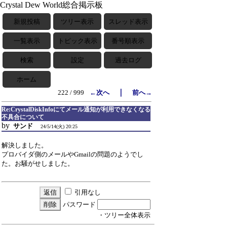
Crystal Dew World総合掲示板
新規投稿
ツリー表示
スレッド表示
一覧表示
トピック表示
番号順表示
検索
設定
過去ログ
ホーム
｜
222 / 999
←次へ
前へ→
Re:CrystalDiskInfoにてメール通知が利用できなくなる
不具合について
by
サンド
24/5/14(火) 20:25
解決しました。
プロバイダ側のメールやGmailの問題のようでし
た。お騒がせしました。
引用なし
パスワード
・ツリー全体表示