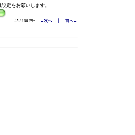
再設定をお願いします。
｜
45 / 166 ﾂﾘｰ
←次へ
前へ→