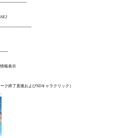
---------------------
SSE2
-----------------------
-------
ム情報表示
ーク終了直後およびSDキャラクリック）