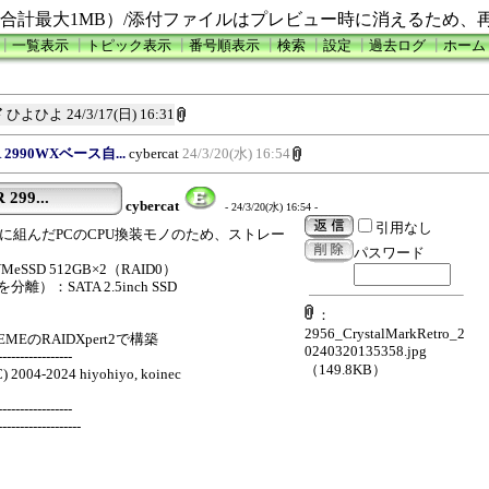
合計最大1MB）/添付ファイルはプレビュー時に消えるため、
┃
一覧表示
┃
トピック表示
┃
番号順表示
┃
検索
┃
設定
┃
過去ログ
┃
ホーム
ド
ひよひよ
24/3/17(日) 16:31
 TR 2990WXベース自...
cybercat
24/3/20(水) 16:54
 299...
cybercat
- 24/3/20(水) 16:54 -
引用なし
1950X時代に組んだPCのCPU換装モノのため、ストレー
パスワード
SD 512GB×2（RAID0）
SATA 2.5inch SSD
：
2956_CrystalMarkRetro_2
REMEのRAIDXpert2で構築
0240320135358.jpg
-----------------
（149.8KB）
C) 2004-2024 hiyohiyo, koinec
-----------------
-------------------