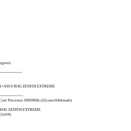
ygons)
-------------------
0WX+ASUS ROG ZENITH EXTREME
-------------------
re Processor 3000MHz (32cores/64threads)
. ROG ZENITH EXTREME
] (x64)