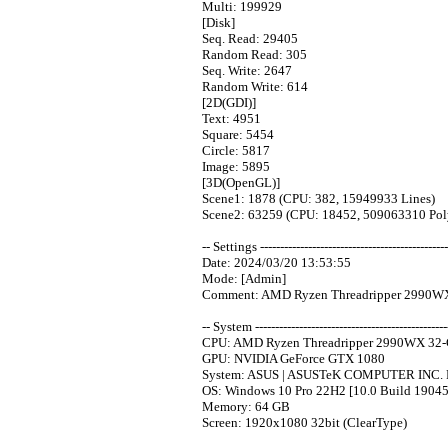
Multi: 199929
[Disk]
Seq. Read: 29405
Random Read: 305
Seq. Write: 2647
Random Write: 614
[2D(GDI)]
Text: 4951
Square: 5454
Circle: 5817
Image: 5895
[3D(OpenGL)]
Scene1: 1878 (CPU: 382, 15949933 Lines)
Scene2: 63259 (CPU: 18452, 509063310 Pol
-- Settings -----------------------------------------------
Date: 2024/03/20 13:53:55
Mode: [Admin]
Comment: AMD Ryzen Threadripper 299
-- System -------------------------------------------------
CPU: AMD Ryzen Threadripper 2990WX 32-Co
GPU: NVIDIA GeForce GTX 1080
System: ASUS | ASUSTeK COMPUTER INC
OS: Windows 10 Pro 22H2 [10.0 Build 19045
Memory: 64 GB
Screen: 1920x1080 32bit (ClearType)