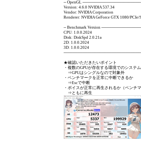
-- OpenGL -----------------------------------------------
Version: 4.6.0 NVIDIA 537.34
Vendor: NVIDIA Corporation
Renderer: NVIDIA GeForce GTX 1080/PCIe/
-- Benchmark Version ----------------------------------
CPU: 1.0.0.2024
Disk: DiskSpd 2.0.21a
2D: 1.0.0.2024
3D: 1.0.0.2024
-------------------------------------------------------------
★確認いただきたいポイント
・複数のGPUが存在する環境でのシステ
⇒GPUはシングルなので対象外
・ベンチマークを正常に中断できるか
⇒Escで中断
・ボイスが正常に再生されるか（ベンチマ
⇒ともに再生