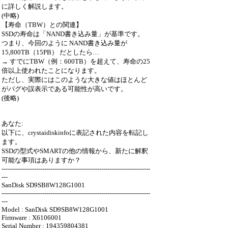
に詳しく解説します。
(中略)
【寿命（TBW）との関連】
SSDの寿命は「NAND書き込み量」が基準です。
つまり、今回のように NAND書き込み量が
15,800TB（15PB） だとしたら…
→ すでにTBW（例：600TB）を超えて、寿命の25
倍以上使われたことになります。
ただし、実際にはこのような大きな値はほとんど
がバグや誤表示である可能性が高いです。
(後略)
あなた:
以下に、crystaidiskinfoに表記された内容を転記し
ます。
SSDの型式やSMARTの他の情報から、新たに解釈
可能な事項はありますか？
-------------------------------------------------------------------------
---
SanDisk SD9SB8W128G1001
-------------------------------------------------------------------------
---
Model : SanDisk SD9SB8W128G1001
Firmware : X6106001
Serial Number : 194359804381