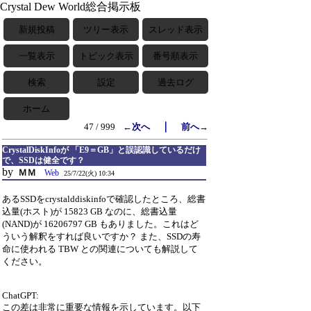
Crystal Dew World総合掲示板
新規投稿
ツリー表示
スレッド表示
一覧表示
トピック表示
番号順表示
検索
設定
過去ログ
ホーム
｜
47 / 999
←次へ
前へ→
CrystalDiskInfoが 「E9＝GB」と誤認識しているだけ
で、SSDは健全です？
by
ＭＭ
Web
25/7/22(火) 10:34
あるSSDをcrystalddiskinfoで確認したところ、総書
込量(ホスト)が 15823 GB なのに、総書込量
(NAND)が 16206797 GB もありました。これはど
ういう解釈をすれば良いですか？ また、SSDの寿
命に使われる TBW との関連についても解説して
ください。
ChatGPT:
この差は非常に重要な情報を示しています。以下