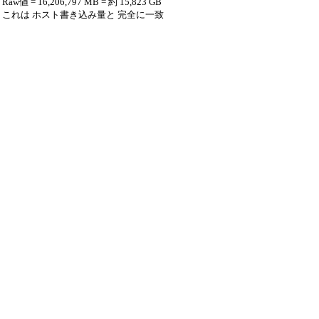
Raw値 = 16,206,797 MB = 約 15,823 GB
これは ホスト書き込み量と 完全に一致
つまり、CrystalDiskInfoがE9を「GB」と誤って表
示しているだけで、中身はMB単位の値だと解釈で
きます。
【結論】
内容 結果
表示されたNAND書き込み量 16,206,797（GB表
記）
実際の単位 MBと解釈するのが妥当
実NAND書き込み量 約 15,823 GB（ホスト書き込
みと一致）
異常かどうか 異常ではなく、CrystalDiskInfoの単
位誤解釈の可能性が高い
SSD寿命（TBW）との関連 実質15.8TB程度しか書
き込まれておらず、128GBクラスのSSDならTBW
70～100TBが目安 → まだ余裕あり
補足：平均消去回数（AD）
項目 値
AD 平均消去回数：22回
B4 残り予備ブロック：100（十進）
→ まだ十分に健全な状態と考えられます。