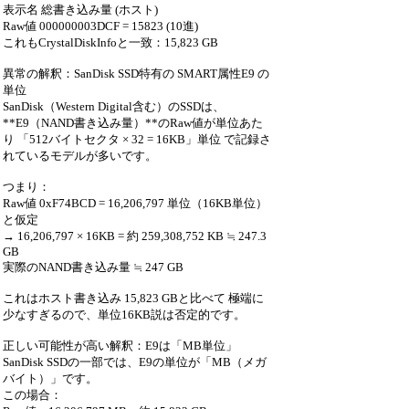
表示名 総書き込み量 (ホスト)
Raw値 000000003DCF = 15823 (10進)
これもCrystalDiskInfoと一致：15,823 GB
異常の解釈：SanDisk SSD特有の SMART属性E9 の
単位
SanDisk（Western Digital含む）のSSDは、
**E9（NAND書き込み量）**のRaw値が単位あた
り 「512バイトセクタ × 32 = 16KB」単位 で記録さ
れているモデルが多いです。
つまり：
Raw値 0xF74BCD = 16,206,797 単位（16KB単位）
と仮定
→ 16,206,797 × 16KB = 約 259,308,752 KB ≒ 247.3
GB
実際のNAND書き込み量 ≒ 247 GB
これはホスト書き込み 15,823 GBと比べて 極端に
少なすぎるので、単位16KB説は否定的です。
正しい可能性が高い解釈：E9は「MB単位」
SanDisk SSDの一部では、E9の単位が「MB（メガ
バイト）」です。
この場合：