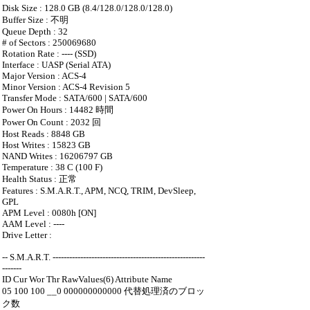
Disk Size : 128.0 GB (8.4/128.0/128.0/128.0)
Buffer Size : 不明
Queue Depth : 32
# of Sectors : 250069680
Rotation Rate : ---- (SSD)
Interface : UASP (Serial ATA)
Major Version : ACS-4
Minor Version : ACS-4 Revision 5
Transfer Mode : SATA/600 | SATA/600
Power On Hours : 14482 時間
Power On Count : 2032 回
Host Reads : 8848 GB
Host Writes : 15823 GB
NAND Writes : 16206797 GB
Temperature : 38 C (100 F)
Health Status : 正常
Features : S.M.A.R.T., APM, NCQ, TRIM, DevSleep,
GPL
APM Level : 0080h [ON]
AAM Level : ----
Drive Letter :
-- S.M.A.R.T. -------------------------------------------------------
-------
ID Cur Wor Thr RawValues(6) Attribute Name
05 100 100 __0 000000000000 代替処理済のブロッ
ク数