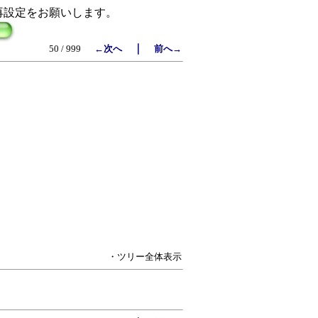
再設定をお願いします。
｜
50 / 999
←次へ
前へ→
・ツリー全体表示