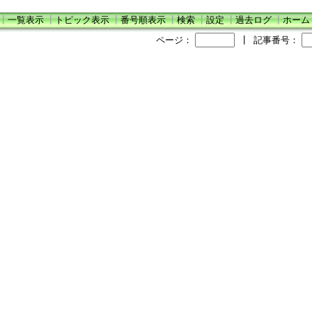
┃
一覧表示
┃
トピック表示
┃
番号順表示
┃
検索
┃
設定
┃
過去ログ
┃
ホーム
ページ：
┃
記事番号：