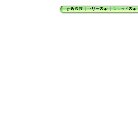
新規投稿
┃
ツリー表示
┃
スレッド表示