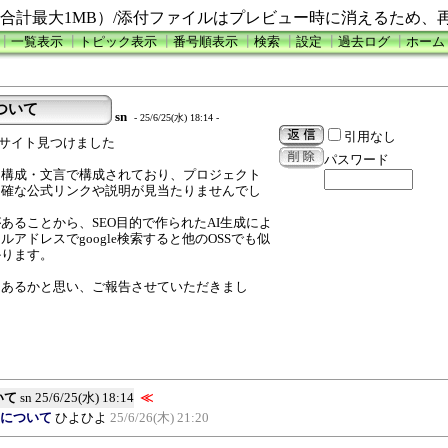
合計最大1MB）/添付ファイルはプレビュー時に消えるため、
┃
一覧表示
┃
トピック表示
┃
番号順表示
┃
検索
┃
設定
┃
過去ログ
┃
ホーム
ついて
sn
- 25/6/25(水) 18:14 -
引用なし
g というサイト見つけました
パスワード
な構成・文言で構成されており、プロジェクト
明確な公式リンクや説明が見当たりませんでし
あることから、SEO目的で作られたAI生成によ
アドレスでgoogle検索すると他のOSSでも似
かります。
もあるかと思い、ご報告させていただきまし
。
いて
sn
25/6/25(水) 18:14
≪
トについて
ひよひよ
25/6/26(木) 21:20