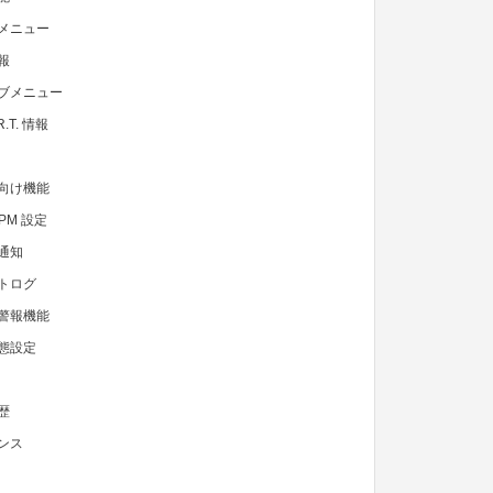
メニュー
報
ブメニュー
R.T. 情報
向け機能
APM 設定
通知
トログ
警報機能
態設定
歴
ンス