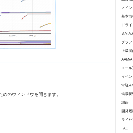
メイン
基本情
ドライ
S.M.A.
グラフ
上級者
AAM/
メール
イベン
常駐＆
ためのウィンドウを開きます。
健康状
謝辞
開発履
ライセ
FAQ