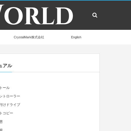
CrystalMark株式会社
English
ュアル
トール
ントローラー
付けドライブ
トコピー
態
能