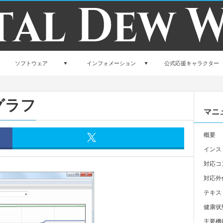
ソフトウェア
インフォメーション
公式応援キャラクター
グラフ
マニ
概要
インス
対応コ
対応外
テキス
健康状
主要機