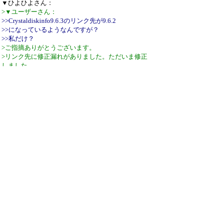
▼ひよひよさん：
>▼ユーザーさん：
>>Crystaldiskinfo9.6.3のリンク先が9.6.2
>>になっているようなんですが？
>>私だけ？
>ご指摘ありがとうございます。
>リンク先に修正漏れがありました。ただいま修正
しました。
対応ありがとうございました
ダウンロード出来ました
引用なし
パスワード
・ツリー全体表示
新規投稿
ツリー表示
スレッド表示
一覧表示
トピック表示
番号順表示
検索
設定
過去ログ
ホーム