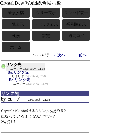
Crystal Dew World総合掲示板
新規投稿
ツリー表示
スレッド表示
一覧表示
トピック表示
番号順表示
検索
設定
過去ログ
ホーム
｜
22 / 24 ﾂﾘｰ
←次へ
前へ→
リンク先
ユーザー
25/3/13(木) 21:38
Re:リンク先
ひよひよ
25/3/14(金) 7:56
Re:リンク先
ユーザー
25/3/14(金) 19:08
リンク先
by
ユーザー
25/3/13(木) 21:38
Crystaldiskinfo9.6.3のリンク先が9.6.2
になっているようなんですが？
私だけ？