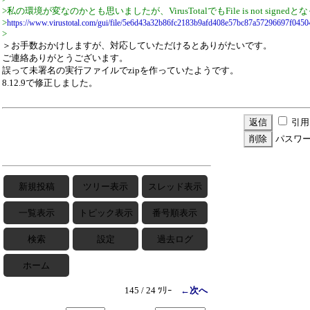
>私の環境が変なのかとも思いましたが、VirusTotalでもFile is not signe
>
https://www.virustotal.com/gui/file/5e6d43a32b86fc2183b9afd408e57bc87a57296697f04504
>
＞お手数おかけしますが、対応していただけるとありがたいです。
ご連絡ありがとうございます。
誤って未署名の実行ファイルでzipを作っていたようです。
8.12.9で修正しました。
引用
パスワ
新規投稿
ツリー表示
スレッド表示
一覧表示
トピック表示
番号順表示
検索
設定
過去ログ
ホーム
145 / 24 ﾂﾘｰ
←次へ