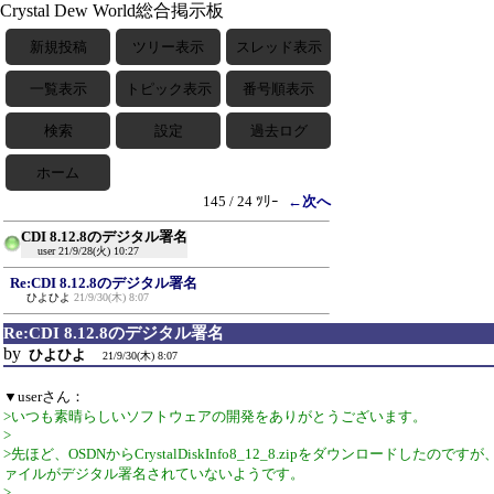
Crystal Dew World総合掲示板
新規投稿
ツリー表示
スレッド表示
一覧表示
トピック表示
番号順表示
検索
設定
過去ログ
ホーム
145 / 24 ﾂﾘｰ
←次へ
CDI 8.12.8のデジタル署名
user
21/9/28(火) 10:27
Re:CDI 8.12.8のデジタル署名
ひよひよ
21/9/30(木) 8:07
Re:CDI 8.12.8のデジタル署名
by
ひよひよ
21/9/30(木) 8:07
▼userさん：
>いつも素晴らしいソフトウェアの開発をありがとうございます。
>
>先ほど、OSDNからCrystalDiskInfo8_12_8.zipをダウンロードしたの
ァイルがデジタル署名されていないようです。
>