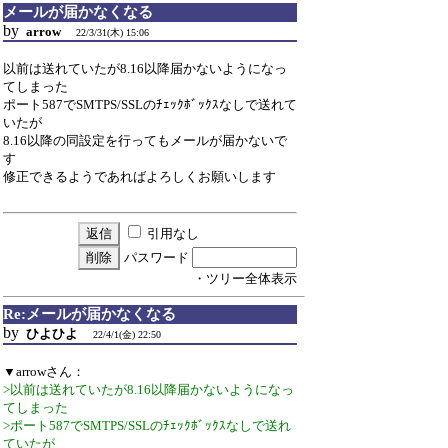
メールが届かなくなる
by
arrow
22/3/31(木) 15:06
以前は送れていたが8.16以降届かないようになっ
てしまった
ポート587でSMTPS/SSLのﾁｪｯｸﾎﾞｯｸｽなしで送れて
いたが
8.16以降の同設定を行ってもメールが届かないで
す
修正できるようであればよろしくお願いします
引用なし
パスワード
・ツリー全体表示
Re:メールが届かなくなる
by
ひよひよ
22/4/1(金) 22:50
▼arrowさん：
>以前は送れていたが8.16以降届かないようになっ
てしまった
>ポート587でSMTPS/SSLのﾁｪｯｸﾎﾞｯｸｽなしで送れ
ていたが