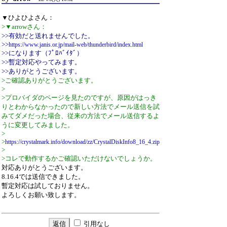
▼ひよひよさん：
>▼arrowさん：
>>有効だと送れませんでした。
>>
https://www.janis.or.jp/mail-web/thunderbird/index.html
>>になります（ﾌﾟﾛﾊﾞｲﾀﾞ）
>>暫定対応やってみます。
>>ありがとうございます。
>ご確認ありがとうございます。
>
>プロバイダのページを見たのですが、原因がはっき
りとわからなかったので新しい方法でメール送信を試
みてダメだった場合、従来の方法でメール送信するよ
うに変更してみました。
>
>
https://crystalmark.info/download/zz/CrystalDiskInfo8_16_4.zip
>
>コレで動作するかご確認いただけないでしょうか。
対応ありがとうございます。
8.16.4では送信できました。
暫定対応は試しておりません。
よろしくお願い致します。
引用なし