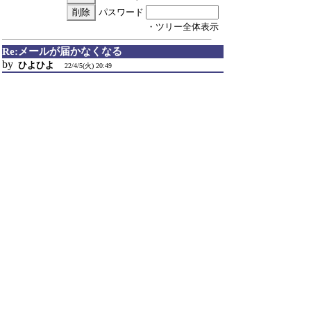
パスワード
・ツリー全体表示
Re:メールが届かなくなる
by
ひよひよ
22/4/5(火) 20:49
▼arrowさん：
>▼ひよひよさん：
>>▼arrowさん：
>>>有効だと送れませんでした。
>>>
https://www.janis.or.jp/mail-web/thunderbird/index.html
>>>になります（ﾌﾟﾛﾊﾞｲﾀﾞ）
>>>暫定対応やってみます。
>>>ありがとうございます。
>>ご確認ありがとうございます。
>>
>>プロバイダのページを見たのですが、原因がはっき
りとわからなかったので新しい方法でメール送信を試
みてダメだった場合、従来の方法でメール送信するよ
うに変更してみました。
>>
>>
https://crystalmark.info/download/zz/CrystalDiskInfo8_16_4.zip
>>
>>コレで動作するかご確認いただけないでしょうか。
>対応ありがとうございます。