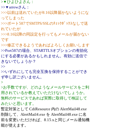
>▼ひよひよさん：
>>▼arrowさん：
>>>以前は送れていたが8.16以降届かないようにな
ってしまった
>>>ポート587でSMTPS/SSLのﾁｪｯｸﾎﾞｯｸｽなしで送
れていたが
>>>8.16以降の同設定を行ってもメールが届かない
です
>>>修正できるようであればよろしくお願いします
>>Port587の場合、STARTTLSオプションの有効化
にする必要があるかもしれません。有効に送信で
きないでしょうか？
>>
>>いずれにしても完全互換を保持することができ
ず申し訳ございません。
>
>お手数ですが、どのようなメールサービスをご利
用されているか教えていただけないでしょうか。
無料のサービスであれば実際に取得して検証して
みたいと思います。
暫定対策として CdiResource 内の AlertMail48.exe
削除して、AlertMail4.exe を AlertMail48.exe に名
前を変更いただければ、8.15.xと同じメール通知機
能が使えます。