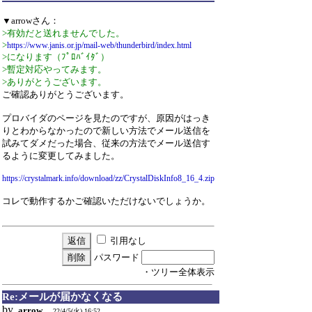
▼arrowさん：
>有効だと送れませんでした。
>
https://www.janis.or.jp/mail-web/thunderbird/index.html
>になります（ﾌﾟﾛﾊﾞｲﾀﾞ）
>暫定対応やってみます。
>ありがとうございます。
ご確認ありがとうございます。
プロバイダのページを見たのですが、原因がはっき
りとわからなかったので新しい方法でメール送信を
試みてダメだった場合、従来の方法でメール送信す
るように変更してみました。
https://crystalmark.info/download/zz/CrystalDiskInfo8_16_4.zip
コレで動作するかご確認いただけないでしょうか。
引用なし
パスワード
・ツリー全体表示
Re:メールが届かなくなる
by
arrow
22/4/5(火) 16:52