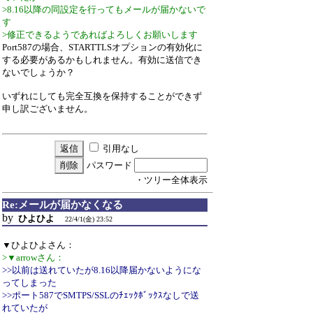
>8.16以降の同設定を行ってもメールが届かないで
す
>修正できるようであればよろしくお願いします
Port587の場合、STARTTLSオプションの有効化に
する必要があるかもしれません。有効に送信でき
ないでしょうか？
いずれにしても完全互換を保持することができず
申し訳ございません。
引用なし
パスワード
・ツリー全体表示
Re:メールが届かなくなる
by
ひよひよ
22/4/1(金) 23:52
▼ひよひよさん：
>▼arrowさん：
>>以前は送れていたが8.16以降届かないようにな
ってしまった
>>ポート587でSMTPS/SSLのﾁｪｯｸﾎﾞｯｸｽなしで送
れていたが