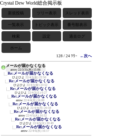
Crystal Dew World総合掲示板
新規投稿
ツリー表示
スレッド表示
一覧表示
トピック表示
番号順表示
検索
設定
過去ログ
ホーム
128 / 24 ﾂﾘｰ
←次へ
メールが届かなくなる
arrow
22/3/31(木) 15:06
Re:メールが届かなくなる
ひよひよ
22/4/1(金) 22:50
Re:メールが届かなくなる
ひよひよ
22/4/1(金) 23:52
Re:メールが届かなくなる
ひよひよ
22/4/2(土) 0:27
Re:メールが届かなくなる
arrow
22/4/4(月) 16:00
Re:メールが届かなくなる
ひよひよ
22/4/4(月) 20:59
Re:メールが届かなくなる
arrow
22/4/5(火) 16:52
Re:メールが届かなくなる
ひよひよ
22/4/5(火) 20:49
Re:メールが届かなくなる
arrow
22/4/6(水) 16:17