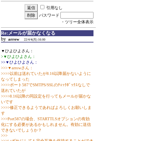
引用なし
パスワード
・ツリー全体表示
Re:メールが届かなくなる
by
arrow
22/4/4(月) 16:00
▼ひよひよさん：
>▼ひよひよさん：
>>▼ひよひよさん：
>>>▼arrowさん：
>>>>以前は送れていたが8.16以降届かないように
なってしまった
>>>>ポート587でSMTPS/SSLのﾁｪｯｸﾎﾞｯｸｽなしで
送れていたが
>>>>8.16以降の同設定を行ってもメールが届かな
いです
>>>>修正できるようであればよろしくお願いしま
す
>>>Port587の場合、STARTTLSオプションの有効
化にする必要があるかもしれません。有効に送信
できないでしょうか？
>>>
>>>いずれにしても完全互換を保持することができ