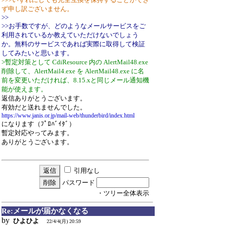
ず申し訳ございません。
>>
>>お手数ですが、どのようなメールサービスをご
利用されているか教えていただけないでしょう
か。無料のサービスであれば実際に取得して検証
してみたいと思います。
>暫定対策として CdiResource 内の AlertMail48.exe
削除して、AlertMail4.exe を AlertMail48.exe に名
前を変更いただければ、8.15.xと同じメール通知機
能が使えます。
返信ありがとうございます。
有効だと送れませんでした。
https://www.janis.or.jp/mail-web/thunderbird/index.html
になります（ﾌﾟﾛﾊﾞｲﾀﾞ）
暫定対応やってみます。
ありがとうございます。
引用なし
パスワード
・ツリー全体表示
Re:メールが届かなくなる
by
ひよひよ
22/4/4(月) 20:59