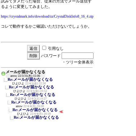
試みてダメだった場合、従来の方法でメール送信す
るように変更してみました。
https://crystalmark.info/download/zz/CrystalDiskInfo8_16_4.zip
コレで動作するかご確認いただけないでしょうか。
引用なし
パスワード
・ツリー全体表示
メールが届かなくなる
arrow
22/3/31(木) 15:06
Re:メールが届かなくなる
ひよひよ
22/4/1(金) 22:50
Re:メールが届かなくなる
ひよひよ
22/4/1(金) 23:52
Re:メールが届かなくなる
ひよひよ
22/4/2(土) 0:27
Re:メールが届かなくなる
arrow
22/4/4(月) 16:00
Re:メールが届かなくなる
≪
ひよひよ
22/4/4(月) 20:59
Re:メールが届かなくなる
arrow
22/4/5(火) 16:52
Re:メールが届かなくなる
ひよひよ
22/4/5(火) 20:49
Re:メールが届かなくなる