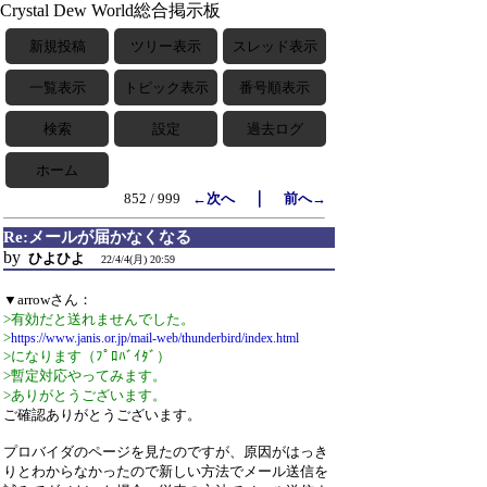
Crystal Dew World総合掲示板
新規投稿
ツリー表示
スレッド表示
一覧表示
トピック表示
番号順表示
検索
設定
過去ログ
ホーム
｜
852 / 999
←次へ
前へ→
Re:メールが届かなくなる
by
ひよひよ
22/4/4(月) 20:59
▼arrowさん：
>有効だと送れませんでした。
>
https://www.janis.or.jp/mail-web/thunderbird/index.html
>になります（ﾌﾟﾛﾊﾞｲﾀﾞ）
>暫定対応やってみます。
>ありがとうございます。
ご確認ありがとうございます。
プロバイダのページを見たのですが、原因がはっき
りとわからなかったので新しい方法でメール送信を