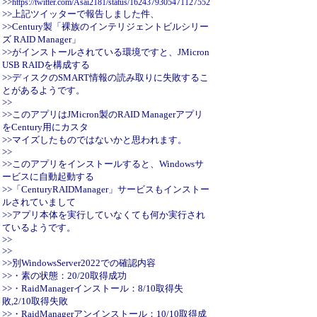
>>
https://twitter.com/Asai2181/status/1624379305471127552
>>上記ツイッターで報告しました件、
>>Century製「裸族のインテリジェントビルシリー
ズ RAID Manager」
>>がインストールされている環境ですと、JMicron
USB RAIDを構成する
>>ディスクのSMART情報の読み取りに失敗するこ
とがあるようです。
>>
>>このアプリはJMicron製のRAID Managerアプリ
をCentury用にカスタ
>>マイズしたものではないかと思われます。
>>
>>このアプリをインストールすると、Windowsサ
ービスに自動起動する
>>「CenturyRAIDManager」サービスもインストー
ルされていまして
>>アプリ本体を実行していなくても何か実行され
ているようです。
>>
>>
>>別WindowsServer2022での確認内容
>>・素の状態：20/20取得成功
>>・RaidManagerインストール：8/10取得失
敗,2/10取得失敗
>>・RaidManagerアンインストール：10/10取得成