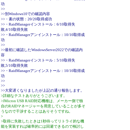
功
>>
>>別Windows10での確認内容
>>・素の状態：20/20取得成功
>>・RaidManagerインストール：6/10取得失
敗,4/10取得失敗
>>・RaidManagerアンインストール：10/10取得成
功
>>
>>最初に確認したWindowsServer2022での確認内
容
>>・RaidManagerインストール：5/10取得失
敗,5/10取得失敗
>>・RaidManagerアンインストール：10/10取得成
功
>>
>>
>>大変遅くなりましたが上記の通り報告します。
>詳細なテストありがとうございます。
>JMicron USB RAID対応機種は、メーカー側で独
自のRAIDマネージャーを用意していることが多そ
うなので干渉することはありそうですね。
>
>取得に失敗したときは1秒待ってリトライ的な機
能を実装すれば確率的には回避できるので検討し