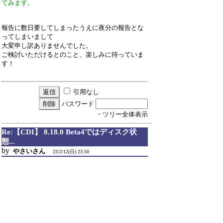
てみます。
報告に数日要してしまったうえに夜分の報告とな
ってしまいまして
大変申し訳ありませんでした。
ご検討いただけるとのこと、楽しみに待っていま
す！
引用なし
パスワード
・ツリー全体表示
Re:【CDI】 8.18.0 Beta4ではディスク状
態...
by
やさいさん
23/2/12(日) 23:50
ひよひよさん
件名の通り、Beta4で動作確認を行いましたので結
果を報告します。
結果：
Beta2a/Beta3で発生していたディスク状態が不明