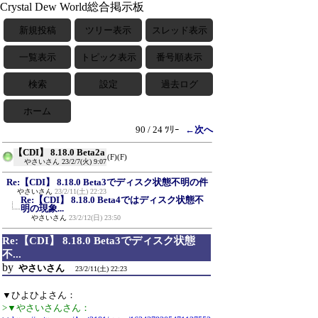
Crystal Dew World総合掲示板
新規投稿
ツリー表示
スレッド表示
一覧表示
トピック表示
番号順表示
検索
設定
過去ログ
ホーム
90 / 24 ﾂﾘｰ
←次へ
【CDI】 8.18.0 Beta2a
(F)
(F)
やさいさん
23/2/7(火) 9:07
Re:【CDI】 8.18.0 Beta3でディスク状態不明の件
やさいさん
23/2/11(土) 22:23
Re:【CDI】 8.18.0 Beta4ではディスク状態不
明の現象...
やさいさん
23/2/12(日) 23:50
Re:【CDI】 8.18.0 Beta3でディスク状態
不...
by
やさいさん
23/2/11(土) 22:23
▼ひよひよさん：
>▼やさいさんさん：