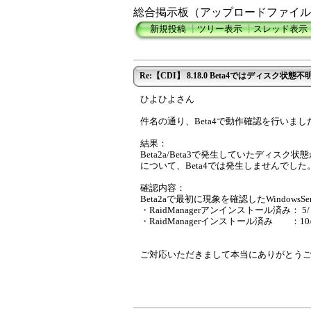
総合掲示板（アップロードファイル
新規投稿
┃
ツリー表示
┃
スレッド表示
Re:【CDI】 8.18.0 Beta4ではディスク状
ひよひよさん
件名の通り、Beta4で動作確認を行いま
結果：
Beta2a/Beta3で発生していたディス
について、Beta4では発生しませんでした
確認内容：
Beta2aで最初に現象を確認したWindowsSe
・RaidManagerアンインストール済み： 5
・RaidManagerインストール済み ：10
ご対応いただきまして本当にありがとう