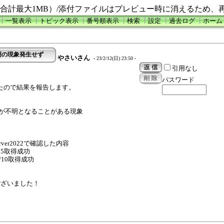
合計最大1MB）/添付ファイルはプレビュー時に消えるため、
┃
一覧表示
┃
トピック表示
┃
番号順表示
┃
検索
┃
設定
┃
過去ログ
┃
ホーム
態不明の現象発生せず
やさいさん
- 23/2/12(日) 23:50 -
引用なし
パスワード
したので結果を報告します。
ク状態が不明となることがある現象
。
rver2022で確認した内容
/ 5取得成功
/10取得成功
ございました！