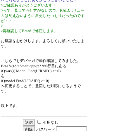
>ご確認ありがとうございます！
>って、見えても仕方がないので、RAIDボリュー
ムは見えないように変更したつもりだったのです
が・・・
>
>再確認してBeta8で修正します。
お世話をおかけします。よろしくお願いいたしま
す。
こちらでもデバッガで動作確認してみました。
Beta7のAtaSmart.cppの2260行目にある
if (vars[i].Model.Find(L"RAID") >= 0)
を
if (model.Find(L"RAID") >= 0)
へ変更することで、意図した対応になるようで
す。
以上です。
引用なし
パスワード