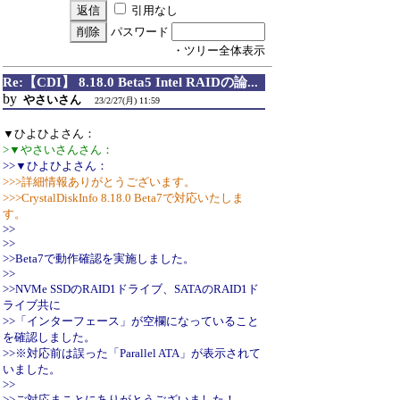
引用なし
パスワード
・ツリー全体表示
Re:【CDI】 8.18.0 Beta5 Intel RAIDの論...
by
やさいさん
23/2/27(月) 11:59
▼ひよひよさん：
>▼やさいさんさん：
>>▼ひよひよさん：
>>>詳細情報ありがとうございます。
>>>CrystalDiskInfo 8.18.0 Beta7で対応いたしま
す。
>>
>>
>>Beta7で動作確認を実施しました。
>>
>>NVMe SSDのRAID1ドライブ、SATAのRAID1ド
ライブ共に
>>「インターフェース」が空欄になっていること
を確認しました。
>>※対応前は誤った「Parallel ATA」が表示されて
いました。
>>
>>ご対応まことにありがとうございました！