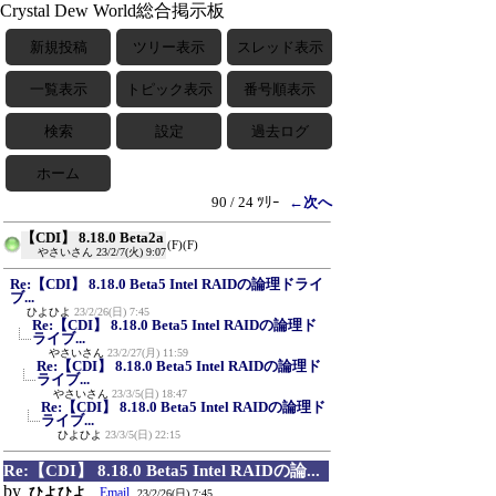
Crystal Dew World総合掲示板
新規投稿
ツリー表示
スレッド表示
一覧表示
トピック表示
番号順表示
検索
設定
過去ログ
ホーム
90 / 24 ﾂﾘｰ
←次へ
【CDI】 8.18.0 Beta2a
(F)
(F)
やさいさん
23/2/7(火) 9:07
Re:【CDI】 8.18.0 Beta5 Intel RAIDの論理ドライ
ブ...
ひよひよ
23/2/26(日) 7:45
Re:【CDI】 8.18.0 Beta5 Intel RAIDの論理ド
ライブ...
やさいさん
23/2/27(月) 11:59
Re:【CDI】 8.18.0 Beta5 Intel RAIDの論理ド
ライブ...
やさいさん
23/3/5(日) 18:47
Re:【CDI】 8.18.0 Beta5 Intel RAIDの論理ド
ライブ...
ひよひよ
23/3/5(日) 22:15
Re:【CDI】 8.18.0 Beta5 Intel RAIDの論...
by
ひよひよ
Email
23/2/26(日) 7:45