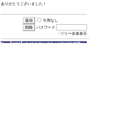
ありがとうございました！
引用なし
パスワード
・ツリー全体表示
Re:【CDI】 8.18.0 Beta5 Intel RAIDの論...
by
ひよひよ
Email
23/3/5(日) 22:15
▼やさいさんさん：
>▼やさいさんさん：
>>▼ひよひよさん：
>>>▼やさいさんさん：
>>>>▼ひよひよさん：
>>>>>詳細情報ありがとうございます。
>>>>>CrystalDiskInfo 8.18.0 Beta7で対応いたしま
す。
>>>>
>>>>
>>>>Beta7で動作確認を実施しました。
>>>>
>>>>NVMe SSDのRAID1ドライブ、SATAのRAID1
ドライブ共に