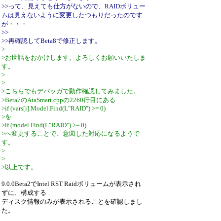
>>って、見えても仕方がないので、RAIDボリュー
ムは見えないように変更したつもりだったのです
が・・・
>>
>>再確認してBeta8で修正します。
>
>お世話をおかけします。よろしくお願いいたしま
す。
>
>
>こちらでもデバッガで動作確認してみました。
>Beta7のAtaSmart.cppの2260行目にある
>if (vars[i].Model.Find(L"RAID") >= 0)
>を
>if (model.Find(L"RAID") >= 0)
>へ変更することで、意図した対応になるようで
す。
>
>
>以上です。
9.0.0Beta2でIntel RST Raidボリュームが表示され
ずに、構成する
ディスク情報のみが表示されることを確認しまし
た。