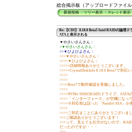
総合掲示板（アップロードファイル
新規投稿
┃
ツリー表示
┃
スレッド表示
Re:【CDI】 8.18.0 Beta5 Intel RAIDの論理ド
ATAと表示される
▼やさいさんさん：
>▼やさいさんさん：
>>▼ひよひよさん：
>>>▼やさいさんさん：
>>>>▼ひよひよさん：
>>>>>詳細情報ありがとうございます。
>>>>>CrystalDiskInfo 8.18.0 Beta7
>>>>
>>>>
>>>>Beta7で動作確認を実施しました。
>>>>
>>>>NVMe SSDのRAID1ドライブ、SAT
>>>>「インターフェース」が空欄になっ
>>>>※対応前は誤った「Parallel AT
>>>>
>>>>ご対応まことにありがとうございま
>>>ご確認ありがとうございます！
>>>って、見えても仕方がないので、RA
だったのですが・・・
>>>