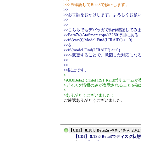
>>>再確認してBeta8で修正します。
>>
>>お世話をおかけします。よろしくお願
>>
>>
>>こちらでもデバッガで動作確認してみ
>>Beta7のAtaSmart.cppの2260行目にある
>>if (vars[i].Model.Find(L"RAID") >= 0)
>>を
>>if (model.Find(L"RAID") >= 0)
>>へ変更することで、意図した対応にな
>>
>>
>>以上です。
>
>9.0.0Beta2でIntel RST Raidボ
>ディスク情報のみが表示されることを確
>
>ありがとうございました！
ご確認ありがとうございました。
【CDI】 8.18.0 Beta2a
やさいさん
23/2
【CDI】 8.18.0 Beta3でディスク