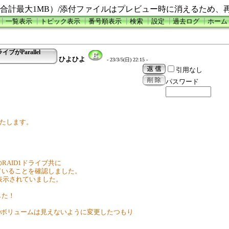
合計最大1MB）/添付ファイルはプレビュー時に消えるため、
┃
一覧表示
┃
トピック表示
┃
番号順表示
┃
検索
┃
設定
┃
過去ログ
┃
ホーム
ライブがParallel
ひよひよ
- 23/3/5(日) 22:15 -
引用なし
パスワード
で対応いたします。
AのRAID1ドライブ共に
ていることを確認しました。
A」が表示されていました。
した！
IDボリュームは見えないように変更したつもり