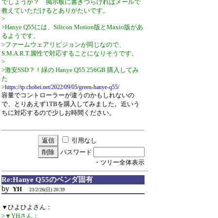
でしょうか？ 掲示板に書きづらければメールで
教えていただけるとありがたいです。
>
>Hanye Q55には、Silicon Motion版とMaxio版があ
るようです。
>ファームウェアリビジョンが同じなので、
S.M.A.R.T.属性で対応することになりそうです。
>
>激安SSD？！緑の Hanye Q55 256GB 購入してみ
た
>
https://tp.chobei.net/2022/09/05/green-hanye-q55/
容量でコントローラーが違うのかもしれないの
で、とりあえず1TBを購入してみました。近いう
ちに対応するので少しお時間ください。
引用なし
パスワード
・ツリー全体表示
Re:Hanye Q55のベンダ固有
by
YH
23/2/26(日) 20:39
▼ひよひよさん：
>▼YHさん：