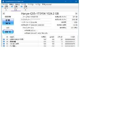
：2547_900b1.jpg
（347.7KB）
引用なし
パスワード
・ツリー全体表示