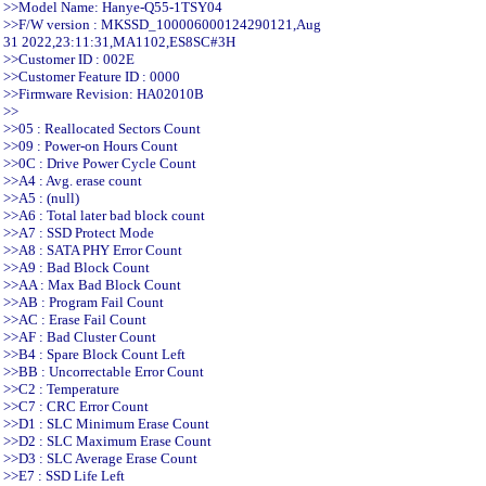
>>Model Name: Hanye-Q55-1TSY04
>>F/W version : MKSSD_100006000124290121,Aug
31 2022,23:11:31,MA1102,ES8SC#3H
>>Customer ID : 002E
>>Customer Feature ID : 0000
>>Firmware Revision: HA02010B
>>
>>05 : Reallocated Sectors Count
>>09 : Power-on Hours Count
>>0C : Drive Power Cycle Count
>>A4 : Avg. erase count
>>A5 : (null)
>>A6 : Total later bad block count
>>A7 : SSD Protect Mode
>>A8 : SATA PHY Error Count
>>A9 : Bad Block Count
>>AA : Max Bad Block Count
>>AB : Program Fail Count
>>AC : Erase Fail Count
>>AF : Bad Cluster Count
>>B4 : Spare Block Count Left
>>BB : Uncorrectable Error Count
>>C2 : Temperature
>>C7 : CRC Error Count
>>D1 : SLC Minimum Erase Count
>>D2 : SLC Maximum Erase Count
>>D3 : SLC Average Erase Count
>>E7 : SSD Life Left