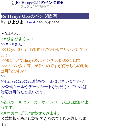
Re:Hanye Q55のベンダ固有
ひよひよ
23/3/5(日) 22:14
Re:Hanye Q55のベンダ固有
by
ひよひよ
Email
23/2/13(月) 23:56
▼YHさん：
>▼ひよひよさん：
>>▼YHさん：
>>>CrystalDiskInfoを便利に使わせていただいてい
ます。
>>>8.17.14でHanyeの2.5インチSSD Q55 1TBで
>>>「ベンダ固有」が多いのですが何かしらの対応
は可能ですか？
>>
>>Hanye公式のSSD情報ツールはございますか？
>>公式ツールやデータシートが公開されていれば
対応は可能だと思います。
>
>公式ツールはメーカーホームページ上には無いよ
うです。
>メーカーに問い合わせてみます。
公式情報があれば対応できるのでぜひお願いしま
す。