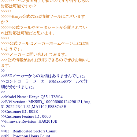
>>>>>>「ベンダ固有」が多いのですが何かしらの
対応は可能ですか？
>>>>>
>>>>>Hanye公式のSSD情報ツールはございます
か？
>>>>>公式ツールやデータシートが公開されてい
れば対応は可能だと思います。
>>>>
>>>>公式ツールはメーカーホームページ上には無
いようです。
>>>>メーカーに問い合わせてみます。
>>>公式情報があれば対応できるのでぜひお願いし
ます。
>>
>>SSDメーカーからの返信はありませんでした。
>>コントローラーメーカーのMaxioのツールで詳
細が分かりました。
>>
>>Model Name: Hanye-Q55-1TSY04
>>F/W version : MKSSD_100006000124290121,Aug
31 2022,23:11:31,MA1102,ES8SC#3H
>>Customer ID : 002E
>>Customer Feature ID : 0000
>>Firmware Revision: HA02010B
>>
>>05 : Reallocated Sectors Count
>>09 : Power-on Hours Count