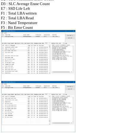
D3 : SLC Average Erase Count
E7 : SSD Life Left
F1 : Total LBA written
F2 : Total LBA Read
F3 : Nand Temperature
F5 : Bit Error Count