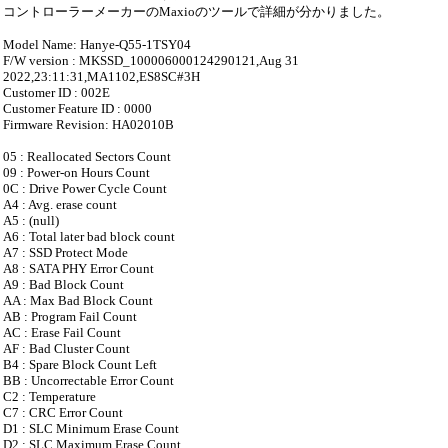
コントローラーメーカーのMaxioのツールで詳細が分かりました。
Model Name: Hanye-Q55-1TSY04
F/W version : MKSSD_100006000124290121,Aug 31
2022,23:11:31,MA1102,ES8SC#3H
Customer ID : 002E
Customer Feature ID : 0000
Firmware Revision: HA02010B
05 : Reallocated Sectors Count
09 : Power-on Hours Count
0C : Drive Power Cycle Count
A4 : Avg. erase count
A5 : (null)
A6 : Total later bad block count
A7 : SSD Protect Mode
A8 : SATA PHY Error Count
A9 : Bad Block Count
AA : Max Bad Block Count
AB : Program Fail Count
AC : Erase Fail Count
AF : Bad Cluster Count
B4 : Spare Block Count Left
BB : Uncorrectable Error Count
C2 : Temperature
C7 : CRC Error Count
D1 : SLC Minimum Erase Count
D2 : SLC Maximum Erase Count