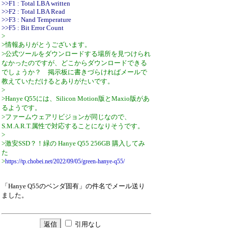
>>F1 : Total LBA written
>>F2 : Total LBA Read
>>F3 : Nand Temperature
>>F5 : Bit Error Count
>
>情報ありがとうございます。
>公式ツールをダウンロードする場所を見つけられ
なかったのですが、どこからダウンロードできる
でしょうか？ 掲示板に書きづらければメールで
教えていただけるとありがたいです。
>
>Hanye Q55には、Silicon Motion版とMaxio版があ
るようです。
>ファームウェアリビジョンが同じなので、
S.M.A.R.T.属性で対応することになりそうです。
>
>激安SSD？！緑の Hanye Q55 256GB 購入してみ
た
>
https://tp.chobei.net/2022/09/05/green-hanye-q55/
「Hanye Q55のベンダ固有」の件名でメール送り
ました。
引用なし