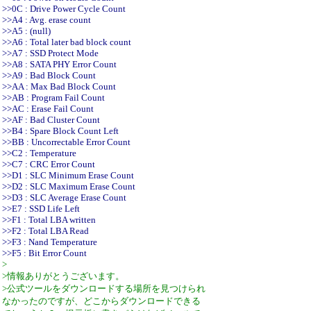
>>0C : Drive Power Cycle Count
>>A4 : Avg. erase count
>>A5 : (null)
>>A6 : Total later bad block count
>>A7 : SSD Protect Mode
>>A8 : SATA PHY Error Count
>>A9 : Bad Block Count
>>AA : Max Bad Block Count
>>AB : Program Fail Count
>>AC : Erase Fail Count
>>AF : Bad Cluster Count
>>B4 : Spare Block Count Left
>>BB : Uncorrectable Error Count
>>C2 : Temperature
>>C7 : CRC Error Count
>>D1 : SLC Minimum Erase Count
>>D2 : SLC Maximum Erase Count
>>D3 : SLC Average Erase Count
>>E7 : SSD Life Left
>>F1 : Total LBA written
>>F2 : Total LBA Read
>>F3 : Nand Temperature
>>F5 : Bit Error Count
>
>情報ありがとうございます。
>公式ツールをダウンロードする場所を見つけられ
なかったのですが、どこからダウンロードできる