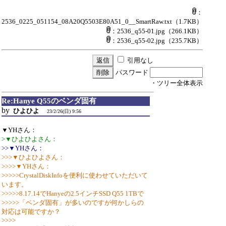
：
2536_0225_051154_08A20Q5503E80A51_0__SmartRaw.txt
（1.7KB）
：2536_q55-01.jpg
（266.1KB）
：2536_q55-02.jpg
（235.7KB）
引用なし
パスワード
・ツリー全体表示
Re:Hanye Q55のベンダ固有
by
ひよひよ
23/2/26(日) 9:56
▼YHさん：
>▼ひよひよさん：
>>▼YHさん：
>>>▼ひよひよさん：
>>>>▼YHさん：
>>>>>CrystalDiskInfoを便利に使わせていただいて
います。
>>>>>8.17.14でHanyeの2.5インチSSD Q55 1TBで
>>>>>「ベンダ固有」が多いのですが何かしらの
対応は可能ですか？
>>>>