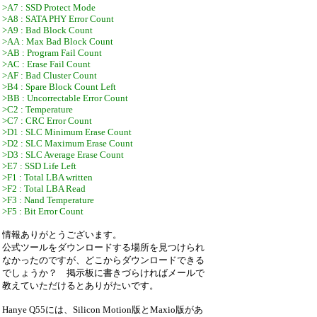
>A7 : SSD Protect Mode
>A8 : SATA PHY Error Count
>A9 : Bad Block Count
>AA : Max Bad Block Count
>AB : Program Fail Count
>AC : Erase Fail Count
>AF : Bad Cluster Count
>B4 : Spare Block Count Left
>BB : Uncorrectable Error Count
>C2 : Temperature
>C7 : CRC Error Count
>D1 : SLC Minimum Erase Count
>D2 : SLC Maximum Erase Count
>D3 : SLC Average Erase Count
>E7 : SSD Life Left
>F1 : Total LBA written
>F2 : Total LBA Read
>F3 : Nand Temperature
>F5 : Bit Error Count
情報ありがとうございます。
公式ツールをダウンロードする場所を見つけられ
なかったのですが、どこからダウンロードできる
でしょうか？ 掲示板に書きづらければメールで
教えていただけるとありがたいです。
Hanye Q55には、Silicon Motion版とMaxio版があ