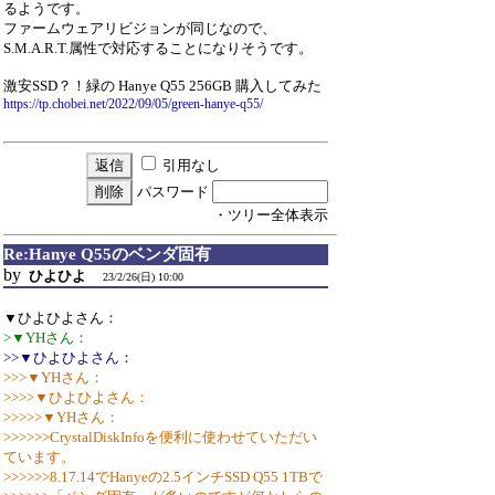
るようです。
ファームウェアリビジョンが同じなので、
S.M.A.R.T.属性で対応することになりそうです。
激安SSD？！緑の Hanye Q55 256GB 購入してみた
https://tp.chobei.net/2022/09/05/green-hanye-q55/
引用なし
パスワード
・ツリー全体表示
Re:Hanye Q55のベンダ固有
by
ひよひよ
23/2/26(日) 10:00
▼ひよひよさん：
>▼YHさん：
>>▼ひよひよさん：
>>>▼YHさん：
>>>>▼ひよひよさん：
>>>>>▼YHさん：
>>>>>>CrystalDiskInfoを便利に使わせていただい
ています。
>>>>>>8.17.14でHanyeの2.5インチSSD Q55 1TBで