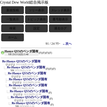
Crystal Dew World総合掲示板
新規投稿
ツリー表示
スレッド表示
一覧表示
トピック表示
番号順表示
検索
設定
過去ログ
ホーム
91 / 24 ﾂﾘｰ
←次へ
Hanye Q55のベンダ固有
(F)
(F)
(F)
(F)
YH
23/2/12(日) 5:40
Re:Hanye Q55のベンダ固有
ひよひよ
23/2/13(月) 23:56
Re:Hanye Q55のベンダ固有
(F)
(F)
(F)
YH
23/2/25(土) 5:34
Re:Hanye Q55のベンダ固有
ひよひよ
23/2/26(日) 9:56
Re:Hanye Q55のベンダ固有
ひよひよ
23/2/26(日) 10:00
Re:Hanye Q55のベンダ固有
YH
23/2/26(日) 20:39
Re:Hanye Q55のベンダ固有
(F)
ひよひよ
23/2/26(日) 22:49
Re:Hanye Q55のベンダ固有
(F)
ひよひよ
23/2/26(日) 23:00
Re:Hanye Q55のベンダ固有
(F)
YH
23/3/5(日) 1:31