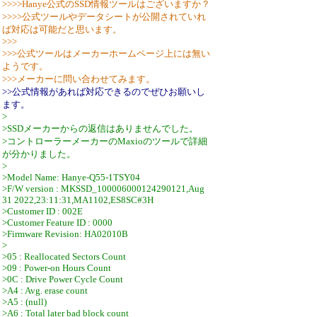
>>>>Hanye公式のSSD情報ツールはございますか？
>>>>公式ツールやデータシートが公開されていれ
ば対応は可能だと思います。
>>>
>>>公式ツールはメーカーホームページ上には無い
ようです。
>>>メーカーに問い合わせてみます。
>>公式情報があれば対応できるのでぜひお願いし
ます。
>
>SSDメーカーからの返信はありませんでした。
>コントローラーメーカーのMaxioのツールで詳細
が分かりました。
>
>Model Name: Hanye-Q55-1TSY04
>F/W version : MKSSD_100006000124290121,Aug
31 2022,23:11:31,MA1102,ES8SC#3H
>Customer ID : 002E
>Customer Feature ID : 0000
>Firmware Revision: HA02010B
>
>05 : Reallocated Sectors Count
>09 : Power-on Hours Count
>0C : Drive Power Cycle Count
>A4 : Avg. erase count
>A5 : (null)
>A6 : Total later bad block count