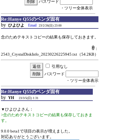
パスワード
・ツリー全体表示
Re:Hanye Q55のベンダ固有
by
ひよひよ
Email
23/2/26(日) 23:00
念のためテキストコピーの結果も保存しておきます。
：
2543_CrystalDiskInfo_20230226225945.txt
（54.2KB）
引用なし
パスワード
・ツリー全体表示
Re:Hanye Q55のベンダ固有
by
YH
23/3/5(日) 1:31
▼ひよひよさん：
>念のためテキストコピーの結果も保存しておきま
す。
9.0.0 beta1で項目の表示が増えました。
対応ありがとうございます。