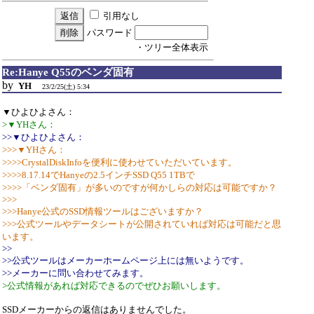
引用なし
パスワード
・ツリー全体表示
Re:Hanye Q55のベンダ固有
by
YH
23/2/25(土) 5:34
▼ひよひよさん：
>▼YHさん：
>>▼ひよひよさん：
>>>▼YHさん：
>>>>CrystalDiskInfoを便利に使わせていただいています。
>>>>8.17.14でHanyeの2.5インチSSD Q55 1TBで
>>>>「ベンダ固有」が多いのですが何かしらの対応は可能ですか？
>>>
>>>Hanye公式のSSD情報ツールはございますか？
>>>公式ツールやデータシートが公開されていれば対応は可能だと思
います。
>>
>>公式ツールはメーカーホームページ上には無いようです。
>>メーカーに問い合わせてみます。
>公式情報があれば対応できるのでぜひお願いします。
SSDメーカーからの返信はありませんでした。