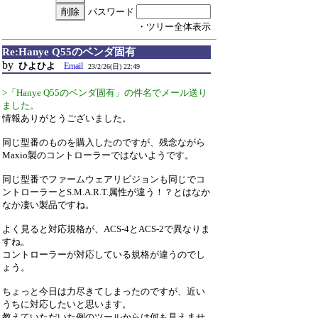
パスワード
・ツリー全体表示
Re:Hanye Q55のベンダ固有
by
ひよひよ
Email
23/2/26(日) 22:49
>「Hanye Q55のベンダ固有」の件名でメール送り
ました。
情報ありがとうございました。
同じ型番のものを購入したのですが、残念ながら
Maxio製のコントローラーではないようです。
同じ型番でファームウェアリビジョンも同じでコ
ントローラーとS.M.A.R.T.属性が違う！？とはなか
なか凄い製品ですね。
よく見ると対応規格が、ACS-4とACS-2で異なりま
すね。
コントローラーが対応している規格が違うのでし
ょう。
ちょっと今日は力尽きてしまったのですが、近い
うちに対応したいと思います。
教えていただいた例のツールからは何も見えませ