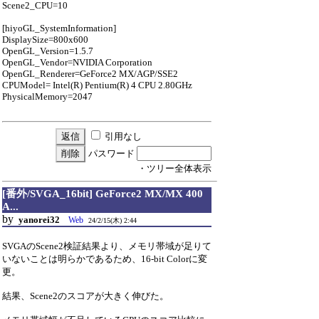
Scene2_CPU=10
[hiyoGL_SystemInformation]
DisplaySize=800x600
OpenGL_Version=1.5.7
OpenGL_Vendor=NVIDIA Corporation
OpenGL_Renderer=GeForce2 MX/AGP/SSE2
CPUModel= Intel(R) Pentium(R) 4 CPU 2.80GHz
PhysicalMemory=2047
引用なし
パスワード
・ツリー全体表示
[番外/SVGA_16bit] GeForce2 MX/MX 400
A...
by
yanorei32
Web
24/2/15(木) 2:44
SVGAのScene2検証結果より、メモリ帯域が足りて
いないことは明らかであるため、16-bit Colorに変
更。
結果、Scene2のスコアが大きく伸びた。