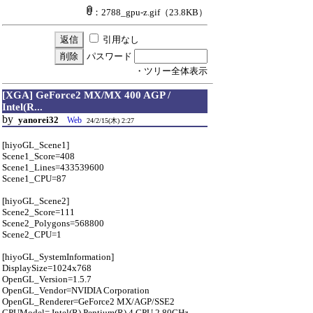
：2788_gpu-z.gif
（23.8KB）
引用なし
パスワード
・ツリー全体表示
[XGA] GeForce2 MX/MX 400 AGP /
Intel(R...
by
yanorei32
Web
24/2/15(木) 2:27
[hiyoGL_Scene1]
Scene1_Score=408
Scene1_Lines=433539600
Scene1_CPU=87
[hiyoGL_Scene2]
Scene2_Score=111
Scene2_Polygons=568800
Scene2_CPU=1
[hiyoGL_SystemInformation]
DisplaySize=1024x768
OpenGL_Version=1.5.7
OpenGL_Vendor=NVIDIA Corporation
OpenGL_Renderer=GeForce2 MX/AGP/SSE2
CPUModel= Intel(R) Pentium(R) 4 CPU 2.80GHz