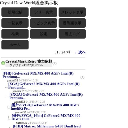
Crystal Dew World総合掲示板
新規投稿
ツリー表示
スレッド表示
一覧表示
トピック表示
番号順表示
検索
設定
過去ログ
ホーム
31 / 24 ﾂﾘｰ
←次へ
CrystalMark Retro 協力依頼
(F)
ひよひよ
24/2/12(月) 22:25
[FHD] GeForce2 MX/MX 400 AGP / Intel(R)
Pentium(...
(F)
yanorei32
24/2/15(木) 2:24
[XGA] GeForce2 MX/MX 400 AGP / Intel(R)
Pentium(...
yanorei32
24/2/15(木) 2:27
[SXGA] GeForce2 MX/MX 400 AGP / Intel(R)
Pentium...
yanorei32
24/2/15(木) 2:28
[番外/SVGA] GeForce2 MX/MX 400 AGP /
Intel(R) Pe...
yanorei32
24/2/15(木) 2:39
[番外/SVGA_16bit] GeForce2 MX/MX 400
AGP / Intel...
yanorei32
24/2/15(木) 2:44
[FHD] Matrox Millenium G450 DualHead