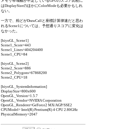
メモリ帯域幅が不足しているGPUのスコア比較に
はDisplaySizeのほかにColorModeも必要かもしれ
ない。
一方で、殆どがDrawCallと座標計算律速だと思わ
れるScene1については、予想通りスコアに変化は
なかった。
[hiyoGL_Scene1]
Scene1_Score=443
Scene1_Lines=404204400
Scene1_CPU=84
[hiyoGL_Scene2]
Scene2_Score=886
Scene2_Polygons=67868200
Scene2_CPU=18
[hiyoGL_SystemInformation]
DisplaySize=800x600
OpenGL_Version=1.5.7
OpenGL_Vendor=NVIDIA Corporation
OpenGL_Renderer=GeForce2 MX/AGP/SSE2
CPUModel= Intel(R) Pentium(R) 4 CPU 2.80GHz
PhysicalMemory=2047