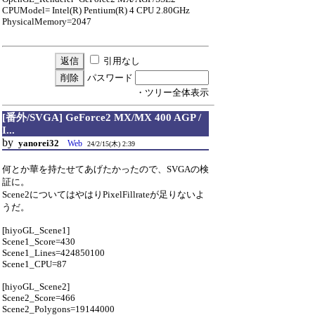
CPUModel= Intel(R) Pentium(R) 4 CPU 2.80GHz
PhysicalMemory=2047
引用なし
パスワード
・ツリー全体表示
[番外/SVGA] GeForce2 MX/MX 400 AGP /
I...
by
yanorei32
Web
24/2/15(木) 2:39
何とか華を持たせてあげたかったので、SVGAの検
証に。
Scene2についてはやはりPixelFillrateが足りないよ
うだ。
[hiyoGL_Scene1]
Scene1_Score=430
Scene1_Lines=424850100
Scene1_CPU=87
[hiyoGL_Scene2]
Scene2_Score=466
Scene2_Polygons=19144000