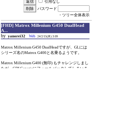
引用なし
パスワード
・ツリー全体表示
[FHD] Matrox Millenium G450 DualHead
A...
by
yanorei32
Web
24/2/15(木) 3:09
Matrox Millenium G450 DualHeadですが、GLには
シリーズ名のMatrox G400と名乗るようです。
Matrox Millenium G400 (無印) もチャレンジしまし
たが、GDI Genericにフォールバックしてしまいま
した。
本当はGPU-Zのスクリーンショットを張り付けた
かったのですが、GPU-Z 2.57.0は何も情報を出し
てくれませんでした...
P.S. そろそろツリーの最大深度上限に当たらない
かそろそろ心配になってきました。
[hiyoGL_Scene1]
Scene1_Score=80
Scene1_Lines=79969500
Scene1_CPU=15