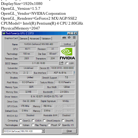
DisplaySize=1920x1080
OpenGL_Version=1.5.7
OpenGL_Vendor=NVIDIA Corporation
OpenGL_Renderer=GeForce2 MX/AGP/SSE2
CPUModel= Intel(R) Pentium(R) 4 CPU 2.80GHz
PhysicalMemory=2047