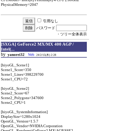
PhysicalMemory=2047
引用なし
パスワード
・ツリー全体表示
[SXGA] GeForce2 MX/MX 400 AGP /
Intel(...
by
yanorei32
Web
24/2/15(木) 2:28
[hiyoGL_Scene1]
Scene1_Score=350
Scene1_Lines=398229700
Scene1_CPU=72
[hiyoGL_Scene2]
Scene2_Score=67
Scene2_Polygons=347600
Scene2_CPU=1
[hiyoGL_SystemInformation]
DisplaySize=1280x1024
OpenGL_Version=1.5.7
OpenGL_Vendor=NVIDIA Corporation
OpenGL_Renderer=GeForce2 MX/AGP/SSE2