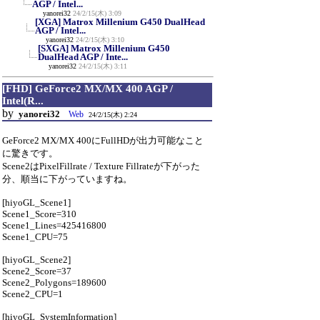
AGP / Intel...
yanorei32
24/2/15(木) 3:09
[XGA] Matrox Millenium G450 DualHead
AGP / Intel...
yanorei32
24/2/15(木) 3:10
[SXGA] Matrox Millenium G450
DualHead AGP / Inte...
yanorei32
24/2/15(木) 3:11
[FHD] GeForce2 MX/MX 400 AGP /
Intel(R...
by
yanorei32
Web
24/2/15(木) 2:24
GeForce2 MX/MX 400にFullHDが出力可能なこと
に驚きです。
Scene2はPixelFillrate / Texture Fillrateが下がった
分、順当に下がっていますね。
[hiyoGL_Scene1]
Scene1_Score=310
Scene1_Lines=425416800
Scene1_CPU=75
[hiyoGL_Scene2]
Scene2_Score=37
Scene2_Polygons=189600
Scene2_CPU=1
[hiyoGL_SystemInformation]