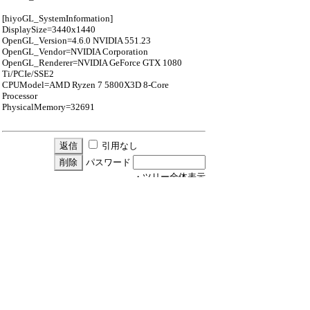
[hiyoGL_SystemInformation]
DisplaySize=3440x1440
OpenGL_Version=4.6.0 NVIDIA 551.23
OpenGL_Vendor=NVIDIA Corporation
OpenGL_Renderer=NVIDIA GeForce GTX 1080
Ti/PCIe/SSE2
CPUModel=AMD Ryzen 7 5800X3D 8-Core
Processor
PhysicalMemory=32691
引用なし
パスワード
・ツリー全体表示
新規投稿
ツリー表示
スレッド表示
一覧表示
トピック表示
番号順表示
検索
設定
過去ログ
ホーム