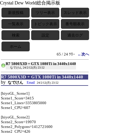
Crystal Dew World総合掲示板
新規投稿
ツリー表示
スレッド表示
一覧表示
トピック表示
番号順表示
検索
設定
過去ログ
ホーム
65 / 24 ﾂﾘｰ
←次へ
R7 5800X3D + GTX 1080Ti in 3440x1440
なでけん
24/2/12(月) 23:52
R7 5800X3D + GTX 1080Ti in 3440x1440
by
なでけん
Email
24/2/12(月) 23:52
[hiyoGL_Scene1]
Scene1_Score=3415
Scene1_Lines=3353805000
Scene1_CPU=607
[hiyoGL_Scene2]
Scene2_Score=19970
Scene2_Polygons=1412721600
Scene2_CPU=426