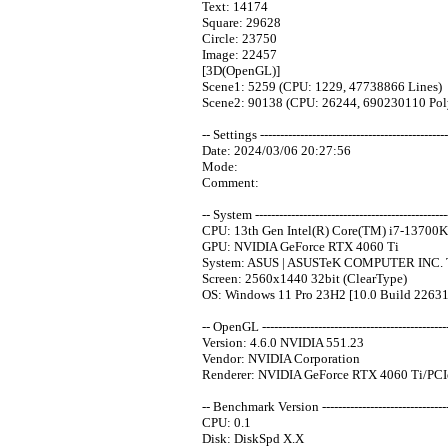
Text: 14174
Square: 29628
Circle: 23750
Image: 22457
[3D(OpenGL)]
Scene1: 5259 (CPU: 1229, 47738866 Lines)
Scene2: 90138 (CPU: 26244, 690230110 Pol
-- Settings -----------------------------------------------
Date: 2024/03/06 20:27:56
Mode:
Comment:
-- System -------------------------------------------------
CPU: 13th Gen Intel(R) Core(TM) i7-13700K
GPU: NVIDIA GeForce RTX 4060 Ti
System: ASUS | ASUSTeK COMPUTER INC.
Screen: 2560x1440 32bit (ClearType)
OS: Windows 11 Pro 23H2 [10.0 Build 22631
-- OpenGL -----------------------------------------------
Version: 4.6.0 NVIDIA 551.23
Vendor: NVIDIA Corporation
Renderer: NVIDIA GeForce RTX 4060 Ti/PC
-- Benchmark Version ----------------------------------
CPU: 0.1
Disk: DiskSpd X.X