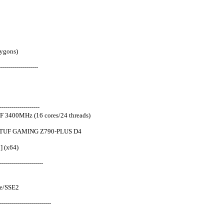
ygons)
-------------------
-------------------
F 3400MHz (16 cores/24 threads)
 TUF GAMING Z790-PLUS D4
] (x64)
---------------------
Ie/SSE2
-----------------------