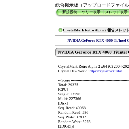
総合掲示板（アップロードファイル
新規投稿
┃
ツリー表示
┃
スレッド表示
CrystalMark Retro Alpha2 報告スレッ
NVIDIA GeForce RTX 4060 Ti/Intel 
NVIDIA GeForce RTX 4060 Ti/Intel C
-------------------------------------------------------------
CrystalMark Retro Alpha 2 x64 (C) 2004-202
Crystal Dew World:
https://crystalmark.info/
-------------------------------------------------------------
-- Score --------------------------------------------------
Total: 29375
[CPU]
Single: 13596
Multi: 227366
[Disk]
Seq. Read: 40068
Random Read: 586
Seq. Write: 37932
Random Write: 3263
[2D(GDI)]