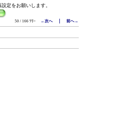
再設定をお願いします。
｜
50 / 166 ﾂﾘｰ
←次へ
前へ→