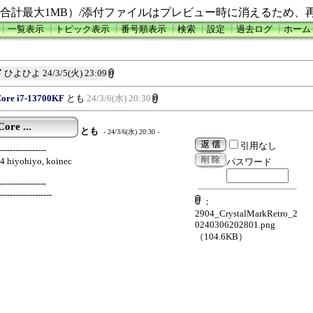
合計最大1MB）/添付ファイルはプレビュー時に消えるため、
┃
一覧表示
┃
トピック表示
┃
番号順表示
┃
検索
┃
設定
┃
過去ログ
┃
ホーム
ド
ひよひよ
24/3/5(火) 23:09
Core i7-13700KF
とも
24/3/6(水) 20:30
ore ...
とも
- 24/3/6(水) 20:30 -
引用なし
-----------------
4 hiyohiyo, koinec
パスワード
-----------------
-------------------
：
2904_CrystalMarkRetro_2
0240306202801.png
（104.6KB）