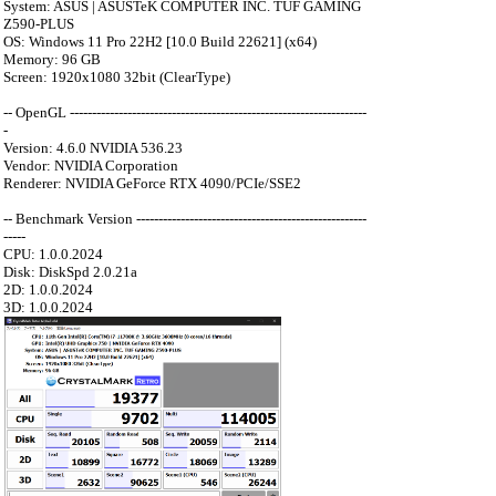
System: ASUS | ASUSTeK COMPUTER INC. TUF GAMING
Z590-PLUS
OS: Windows 11 Pro 22H2 [10.0 Build 22621] (x64)
Memory: 96 GB
Screen: 1920x1080 32bit (ClearType)
-- OpenGL -------------------------------------------------------------------
-
Version: 4.6.0 NVIDIA 536.23
Vendor: NVIDIA Corporation
Renderer: NVIDIA GeForce RTX 4090/PCIe/SSE2
-- Benchmark Version ----------------------------------------------------
-----
CPU: 1.0.0.2024
Disk: DiskSpd 2.0.21a
2D: 1.0.0.2024
3D: 1.0.0.2024