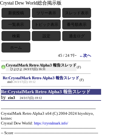
Crystal Dew World総合掲示板
新規投稿
ツリー表示
スレッド表示
一覧表示
トピック表示
番号順表示
検索
設定
過去ログ
ホーム
45 / 24 ﾂﾘｰ
←次へ
CrystalMark Retro Alpha3 報告スレッド
(F)
ひよひよ
24/3/17(日) 16:31
Re:CrystalMark Retro Alpha3 報告スレッド
(F)
zin3
24/3/17(日) 19:12
Re:CrystalMark Retro Alpha3 報告スレッド
by
zin3
24/3/17(日) 19:12
------------------------------------------------------------------------------
CrystalMark Retro Alpha3 x64 (C) 2004-2024 hiyohiyo,
koinec
Crystal Dew World:
https://crystalmark.info/
------------------------------------------------------------------------------
-- Score ---------------------------------------------------------------------