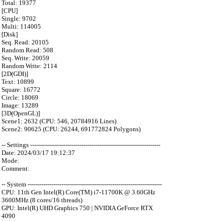
Total: 19377
[CPU]
Single: 9702
Multi: 114005
[Disk]
Seq. Read: 20105
Random Read: 508
Seq. Write: 20059
Random Write: 2114
[2D(GDI)]
Text: 10899
Square: 16772
Circle: 18069
Image: 13289
[3D(OpenGL)]
Scene1: 2632 (CPU: 546, 20784916 Lines)
Scene2: 90625 (CPU: 26244, 691772824 Polygons)
-- Settings ------------------------------------------------------------------
Date: 2024/03/17 19:12:37
Mode:
Comment:
-- System --------------------------------------------------------------------
CPU: 11th Gen Intel(R) Core(TM) i7-11700K @ 3.60GHz
3600MHz (8 cores/16 threads)
GPU: Intel(R) UHD Graphics 750 | NVIDIA GeForce RTX
4090