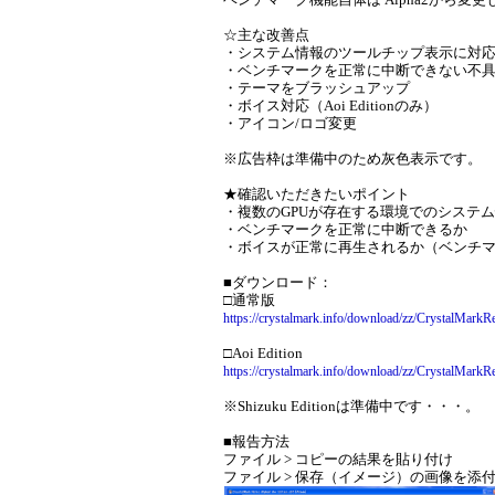
☆主な改善点
・システム情報のツールチップ表示に対
・ベンチマークを正常に中断できない不
・テーマをブラッシュアップ
・ボイス対応（Aoi Editionのみ）
・アイコン/ロゴ変更
※広告枠は準備中のため灰色表示です。
★確認いただきたいポイント
・複数のGPUが存在する環境でのシステ
・ベンチマークを正常に中断できるか
・ボイスが正常に再生されるか（ベンチマ
■ダウンロード：
□通常版
https://crystalmark.info/download/zz/CrystalMarkR
□Aoi Edition
https://crystalmark.info/download/zz/CrystalMarkR
※Shizuku Editionは準備中です・・・。
■報告方法
ファイル > コピーの結果を貼り付け
ファイル > 保存（イメージ）の画像を添