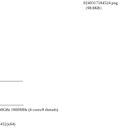
0240317184524.png
（98.8KB）
-------------------
-------------------
60GHz 1800MHz (4 cores/8 threads)
45] (x64)