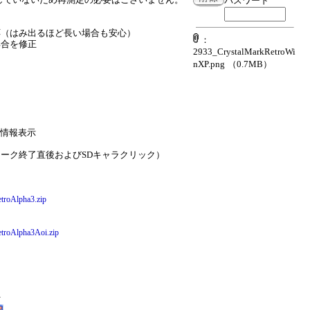
パスワード
応（はみ出るほど長い場合も安心）
：
具合を修正
2933_CrystalMarkRetroWi
nXP.png
（0.7MB）
ム情報表示
ーク終了直後およびSDキャラクリック）
etroAlpha3.zip
etroAlpha3Aoi.zip
付