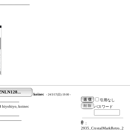
-----------------------
ZNLN128...
koinec
- 24/3/17(日) 19:00 -
引用なし
-----------------
4 hiyohiyo, koinec
パスワード
-----------------
-------------------
：
2935_CrystalMarkRetro_2