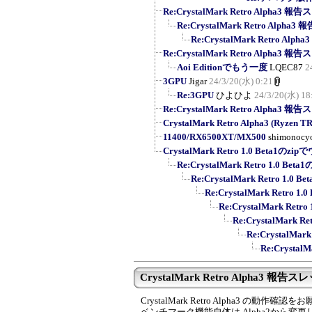
Re:CrystalMark Retro Alpha3 
Re:CrystalMark Retro Alpha
Re:CrystalMark Retro Al
Re:CrystalMark Retro Alpha3 
Aoi Editionでもう一度
LQEC87
2
3GPU
Jigar
24/3/20(水) 0:21
Re:3GPU
ひよひよ
24/3/20(水) 18
Re:CrystalMark Retro Alpha3 
CrystalMark Retro Alpha3 (Ryzen
11400/RX6500XT/MX500
shimonocy
CrystalMark Retro 1.0 Beta1のz
Re:CrystalMark Retro 1.0 Be
Re:CrystalMark Retro 1.0
Re:CrystalMark Retro 
Re:CrystalMark Ret
Re:CrystalMark 
Re:CrystalMar
Re:Crystal
CrystalMark Retro Alpha3 報告ス
CrystalMark Retro Alpha3 の動作確
ベンチマーク機能自体は Alpha2から