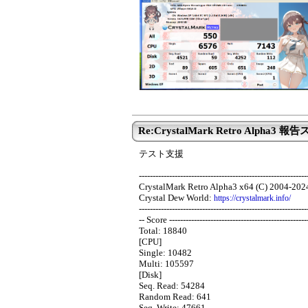
Re:CrystalMark Retro Alpha3 
テスト支援
-------------------------------------------------------------
CrystalMark Retro Alpha3 x64 (C) 2004-202
Crystal Dew World:
https://crystalmark.info/
-------------------------------------------------------------
-- Score --------------------------------------------------
Total: 18840
[CPU]
Single: 10482
Multi: 105597
[Disk]
Seq. Read: 54284
Random Read: 641
Seq. Write: 47661