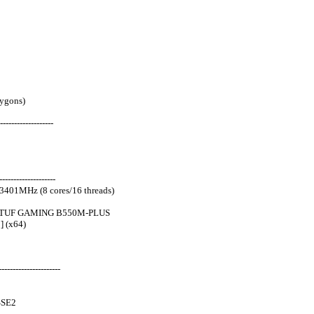
ygons)
-------------------
-------------------
3401MHz (8 cores/16 threads)
. TUF GAMING B550M-PLUS
] (x64)
---------------------
SSE2