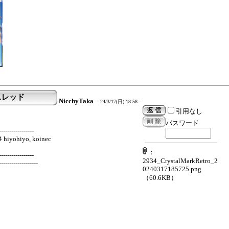
報告スレッド
NicchyTaka
- 24/3/17(日) 18:58 -
引用なし
パスワード
-----------------
4 hiyohiyo, koinec
：
-----------------
2934_CrystalMarkRetro_2
-------------------
0240317185725.png
（60.6KB）