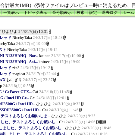
合計最大1MB）/添付ファイルはプレビュー時に消えるため、
┃
一覧表示
┃
トピック表示
┃
番号順表示
┃
検索
┃
設定
┃
過去ログ
┃
ホーム
ド
ひよひよ
24/3/17(日) 16:31
報告スレッド
NicchyTaka
24/3/17(日) 18:58
cchyTaka
24/3/17(日) 19:09
スト
NicchyTaka
24/3/17(日) 19:12
NLN128HAHQ - Nor...
koinec
24/3/17(日) 19:00
NLN128HAHQ - Aoi...
koinec
24/3/17(日) 19:09
報告スレッド
zin3
24/3/17(日) 19:12
報告スレッド
magicat
24/3/17(日) 22:44
5WX
おにぎり
24/3/17(日) 23:37
p
24/3/18(月) 0:55
 / GeForce GTX...
Cai
24/3/18(月) 11:45
/ Intel HD Gr...
Cai
24/3/18(月) 12:01
H3500G / Intel HD...
ひよひよ
24/3/19(火) 0:32
SSDH3500G / Intel HD...
Cai
24/3/19(火) 11:46
テストよろしくお願いしま...
ひよひよ
24/3/20(水) 9:25
ました。テストよろしくお願いし...
Cai
24/3/20(水) 14:06
しました。テストよろしくお願いし...
ひよひよ
24/3/20(水) 18:46
作成しました。テストよろしくお願いし...
Cai
24/3/21(木) 10:26