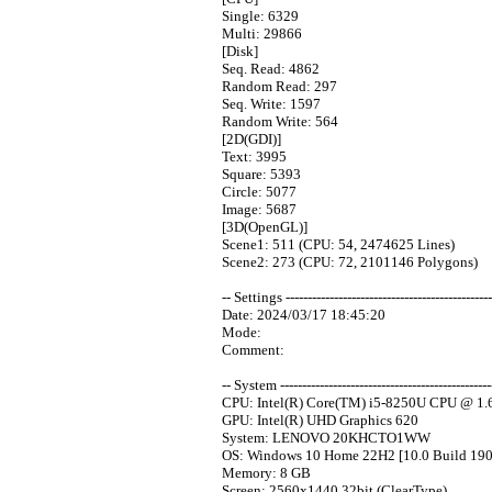
Single: 6329
Multi: 29866
[Disk]
Seq. Read: 4862
Random Read: 297
Seq. Write: 1597
Random Write: 564
[2D(GDI)]
Text: 3995
Square: 5393
Circle: 5077
Image: 5687
[3D(OpenGL)]
Scene1: 511 (CPU: 54, 2474625 Lines)
Scene2: 273 (CPU: 72, 2101146 Polygons)
-- Settings -----------------------------------------------
Date: 2024/03/17 18:45:20
Mode:
Comment:
-- System -------------------------------------------------
CPU: Intel(R) Core(TM) i5-8250U CPU @ 1.
GPU: Intel(R) UHD Graphics 620
System: LENOVO 20KHCTO1WW
OS: Windows 10 Home 22H2 [10.0 Build 190
Memory: 8 GB
Screen: 2560x1440 32bit (ClearType)