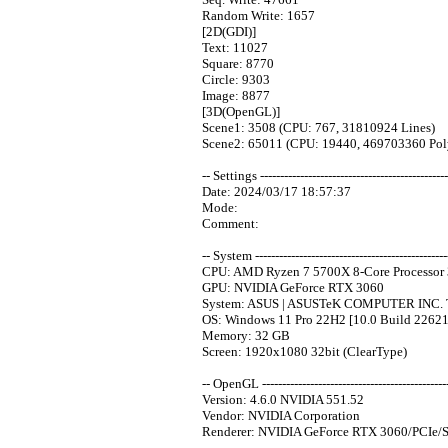
Random Write: 1657
[2D(GDI)]
Text: 11027
Square: 8770
Circle: 9303
Image: 8877
[3D(OpenGL)]
Scene1: 3508 (CPU: 767, 31810924 Lines)
Scene2: 65011 (CPU: 19440, 469703360 Pol
-- Settings -----------------------------------------------
Date: 2024/03/17 18:57:37
Mode:
Comment:
-- System -------------------------------------------------
CPU: AMD Ryzen 7 5700X 8-Core Processor 
GPU: NVIDIA GeForce RTX 3060
System: ASUS | ASUSTeK COMPUTER INC
OS: Windows 11 Pro 22H2 [10.0 Build 22621
Memory: 32 GB
Screen: 1920x1080 32bit (ClearType)
-- OpenGL -----------------------------------------------
Version: 4.6.0 NVIDIA 551.52
Vendor: NVIDIA Corporation
Renderer: NVIDIA GeForce RTX 3060/PCIe/