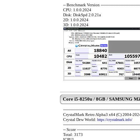
-- Benchmark Version ----------------------------------
CPU: 1.0.0.2024
Disk: DiskSpd 2.0.21a
2D: 1.0.0.2024
3D: 1.0.0.2024
Core i5-8250u / 8GB / SAMSUNG M
-------------------------------------------------------------
CrystalMark Retro Alpha3 x64 (C) 2004-202
Crystal Dew World:
https://crystalmark.info/
-------------------------------------------------------------
-- Score --------------------------------------------------
Total: 3173
[CPU]