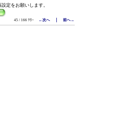
再設定をお願いします。
｜
45 / 166 ﾂﾘｰ
←次へ
前へ→