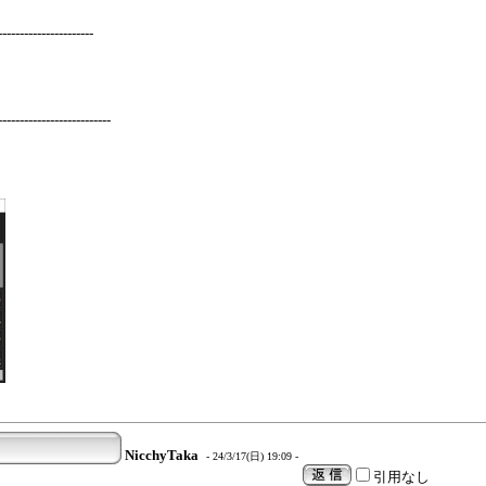
---------------------
-----------------------
NicchyTaka
- 24/3/17(日) 19:09 -
引用なし
。