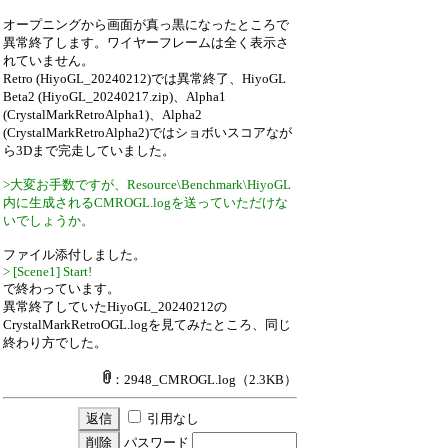
オープニングから画面が真っ黒になったところで
異常終了します。ワイヤーフレームは全く表示さ
れていません。
Retro (HiyoGL_20240212)では異常終了、HiyoGL
Beta2 (HiyoGL_20240217.zip)、Alpha1
(CrystalMarkRetroAlpha1)、Alpha2
(CrystalMarkRetroAlpha2)ではショボいスコアなが
ら3Dまで完走していました。
>大変お手数ですが、Resource\Benchmark\HiyoGL
内に生成されるCMROGL.logを送っていただけな
いでしょうか。
ファイル添付しました。
> [Scene1] Start!
で終わっています。
異常終了していたHiyoGL_20240212の
CrystalMarkRetroOGL.logを見てみたところ、同じ
終わり方でした。
：2948_CMROGL.log
（2.3KB）
引用なし
パスワード