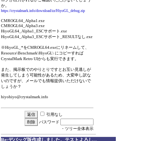
か。
https://crystalmark.info/download/zz/HiyoGL_debug.zip
CMROGL64_Alpha1.exe
CMROGL64_Alpha3.exe
HiyoGL64_Alpha1_ESCサポート.exe
HiyoGL64_Alpha3_ESCサポート_RESULTなし.exe
※HiyoGL_*をCMROGL64.exeにリネームして、
Resource\Benchmark\HiyoGL\ にコピーすれば
CrystalMark Retro UIからも実行できます。
また、掲示板でのやりとりですとお互い見逃しが
発生してしまう可能性があるため、大変申し訳な
いのですが、メールでも情報提供いただけないで
しょうか？
hiyohiyo@crystalmark.info
引用なし
パスワード
・ツリー全体表示
Re:デバッグ版作成しました。テストよろし...