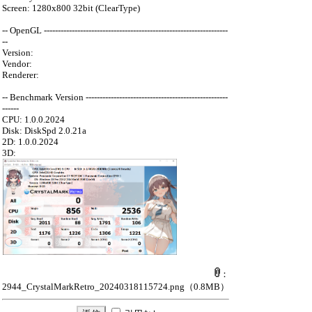
Screen: 1280x800 32bit (ClearType)
-- OpenGL ------------------------------------------------------------------
--
Version:
Vendor:
Renderer:
-- Benchmark Version ---------------------------------------------------
------
CPU: 1.0.0.2024
Disk: DiskSpd 2.0.21a
2D: 1.0.0.2024
3D:
：
2944_CrystalMarkRetro_20240318115724.png
（0.8MB）