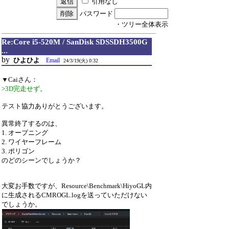
引用なし
パスワード
・ツリー全体表示
Re:Core i5-520M / SanDisk SDSSDH3500G
...
by
ひよひよ
Email
24/3/19(火) 0:32
▼Caiさん：
>3D完走せず。
テスト協力ありがとうございます。
異常終了するのは、
1. オープニング
2. ワイヤーフレーム
3. ポリゴン
のどのシーンでしょうか？
大変お手数ですが、Resource\Benchmark\HiyoGL内
に生成されるCMROGL.logを送っていただけない
でしょうか。