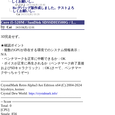
しくお願いし...
ひよひよ
24/3/20(水) 18:46
Re:デバッグ版作成しました。テストよろ
しくお願いし...
Cai
24/3/21(木) 10:26
Core i5-520M / SanDisk SDSSDH3500G / I...
by
Cai
24/3/18(月) 12:01
3D完走せず。
★確認ポイント
・複数のGPUが存在する環境でのシステム情報表示：
N/A
・ベンチマークを正常に中断できるか：OK
・ボイスが正常に再生されるか（ベンチマーク終了直後
およびSDキャラクリック）：OK (さーて、ベンチマー
クやっちゃうぞー)
------------------------------------------------------------------------------
CrystalMark Retro Alpha3 Aoi Edition x64 (C) 2004-2024
hiyohiyo, koinec
Crystal Dew World:
https://crystalmark.info/
------------------------------------------------------------------------------
-- Score ---------------------------------------------------------------------
Total: 0
[CPU]
Single: 856