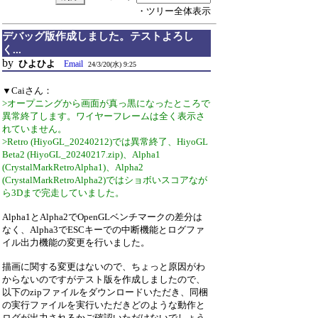
・ツリー全体表示
デバッグ版作成しました。テストよろし
く...
by
ひよひよ
Email
24/3/20(水) 9:25
▼Caiさん：
>オープニングから画面が真っ黒になったところで
異常終了します。ワイヤーフレームは全く表示さ
れていません。
>Retro (HiyoGL_20240212)では異常終了、HiyoGL
Beta2 (HiyoGL_20240217.zip)、Alpha1
(CrystalMarkRetroAlpha1)、Alpha2
(CrystalMarkRetroAlpha2)ではショボいスコアなが
ら3Dまで完走していました。
Alpha1とAlpha2でOpenGLベンチマークの差分は
なく、Alpha3でESCキーでの中断機能とログファ
イル出力機能の変更を行いました。
描画に関する変更はないので、ちょっと原因がわ
からないのですがテスト版を作成しましたので、
以下のzipファイルをダウンロードいただき、同梱
の実行ファイルを実行いただきどのような動作と
ログが出力されるかご確認いただけないでしょう