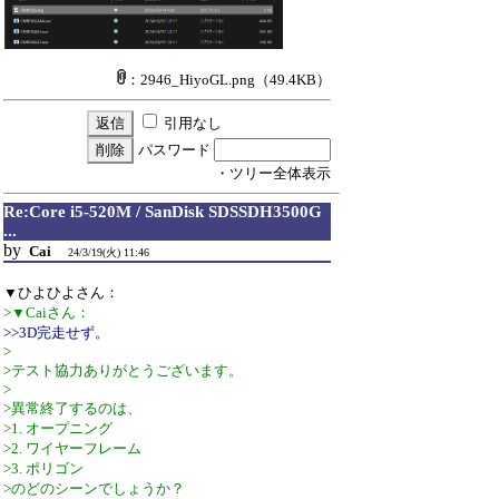
：2946_HiyoGL.png
（49.4KB）
引用なし
パスワード
・ツリー全体表示
Re:Core i5-520M / SanDisk SDSSDH3500G
...
by
Cai
24/3/19(火) 11:46
▼ひよひよさん：
>▼Caiさん：
>>3D完走せず。
>
>テスト協力ありがとうございます。
>
>異常終了するのは、
>1. オープニング
>2. ワイヤーフレーム
>3. ポリゴン
>のどのシーンでしょうか？