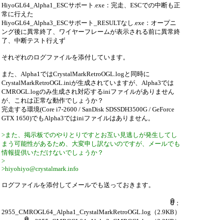
HiyoGL64_Alpha1_ESCサポート.exe：完走、ESCでの中断も正
常に行えた
HiyoGL64_Alpha3_ESCサポート_RESULTなし.exe：オープニ
ング後に異常終了、ワイヤーフレームが表示される前に異常終
了、中断テスト行えず
それぞれのログファイルを添付しています。
また、Alpha1ではCrystalMarkRetroOGL.logと同時に
CrystalMarkRetroOGL.iniが生成されていますが、Alpha3では
CMROGL.logのみ生成され対応するiniファイルがありません
が、これは正常な動作でしょうか？
完走する環境(Core i7-2600 / SanDisk SDSSDH3500G / GeForce
GTX 1650)でもAlpha3ではiniファイルはありません。
>また、掲示板でのやりとりですとお互い見逃しが発生してし
まう可能性があるため、大変申し訳ないのですが、メールでも
情報提供いただけないでしょうか？
>
>hiyohiyo@crystalmark.info
ログファイルを添付してメールでも送っておきます。
：
2955_CMROGL64_Alpha1_CrystalMarkRetroOGL.log
（2.9KB）