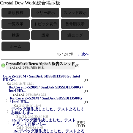
Crystal Dew World総合掲示板
新規投稿
ツリー表示
スレッド表示
一覧表示
トピック表示
番号順表示
検索
設定
過去ログ
ホーム
45 / 24 ﾂﾘｰ
←次へ
CrystalMark Retro Alpha3 報告スレッド
(F)
ひよひよ
24/3/17(日) 16:31
Core i5-520M / SanDisk SDSSDH3500G / Intel
HD Gr...
(F)
Cai
24/3/18(月) 12:01
Re:Core i5-520M / SanDisk SDSSDH3500G /
Intel HD...
(F)
ひよひよ
24/3/19(火) 0:32
Re:Core i5-520M / SanDisk SDSSDH3500G
/ Intel HD...
(F)
Cai
24/3/19(火) 11:46
デバッグ版作成しました。テストよろしく
お願いしま...
ひよひよ
24/3/20(水) 9:25
Re:デバッグ版作成しました。テスト
(F)
(F)
よろしくお願いし...
(F)
(F)
Cai
24/3/20(水) 14:06
Re:デバッグ版作成しました。テストよろ