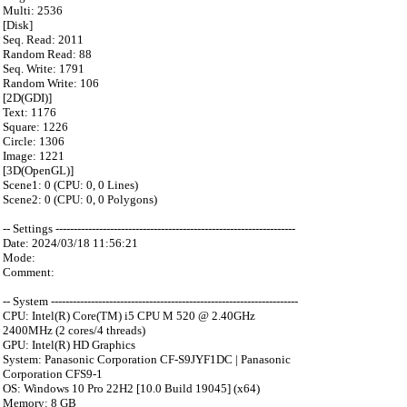
Multi: 2536
[Disk]
Seq. Read: 2011
Random Read: 88
Seq. Write: 1791
Random Write: 106
[2D(GDI)]
Text: 1176
Square: 1226
Circle: 1306
Image: 1221
[3D(OpenGL)]
Scene1: 0 (CPU: 0, 0 Lines)
Scene2: 0 (CPU: 0, 0 Polygons)
-- Settings ------------------------------------------------------------------
Date: 2024/03/18 11:56:21
Mode:
Comment:
-- System --------------------------------------------------------------------
CPU: Intel(R) Core(TM) i5 CPU M 520 @ 2.40GHz
2400MHz (2 cores/4 threads)
GPU: Intel(R) HD Graphics
System: Panasonic Corporation CF-S9JYF1DC | Panasonic
Corporation CFS9-1
OS: Windows 10 Pro 22H2 [10.0 Build 19045] (x64)
Memory: 8 GB