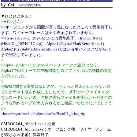
by
Cai
24/3/20(水) 14:06
▼ひよひよさん：
>▼Caiさん：
>>オープニングから画面が真っ黒になったところで異常終了し
ます。ワイヤーフレームは全く表示されていません。
>>Retro (HiyoGL_20240212)では異常終了、HiyoGL Beta2
(HiyoGL_20240217.zip)、Alpha1 (CrystalMarkRetroAlpha1)、
Alpha2 (CrystalMarkRetroAlpha2)ではショボいスコアながら3D
まで完走していました。
>
>Alpha1とAlpha2でOpenGLベンチマークの差分はなく、
Alpha3でESCキーでの中断機能とログファイル出力機能の変更
を行いました。
>
>描画に関する変更はないので、ちょっと原因がわからないの
ですがテスト版を作成しましたので、以下のzipファイルをダ
ウンロードいただき、同梱の実行ファイルを実行いただきどの
ような動作とログが出力されるかご確認いただけないでしょう
か。
>
https://crystalmark.info/download/zz/HiyoGL_debug.zip
CMROGL64_Alpha1.exe：完走
CMROGL64_Alpha3.exe：オープニング後、ワイヤーフレーム
が表示される前に異常終了