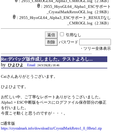
：2955_CMROGL64_Alpha3_CMROGL.log
（2.3KB）
：2955_HiyoGL64_Alpha1_ESCサポート
_CrystalMarkRetroOGL.log
（2.9KB）
：2955_HiyoGL64_Alpha3_ESCサポート_RESULTなし
_CMROGL.log
（2.3KB）
引用なし
パスワード
・ツリー全体表示
Re:デバッグ版作成しました。テストよろし...
by
ひよひよ
Email
24/3/20(水) 18:46
Caiさんありがとうございます。
ひよひよです。
お忙しい中、ご丁寧なレポートありがとうございました。
Alpha1 + ESC中断版をベースにログファイル保存部分の修正
を行いました。
今度こそ動くと思うのですが・・・。
□通常版
https://crystalmark.info/download/zz/CrystalMarkRetro1_0_0Beta1.zip