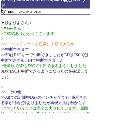
ド
by
tani
24/3/19(火) 21:29
▼ひよひよさん：
>▼taniさん：
>ご確認ありがとうございます。
>
>>>・ベンチマークを正常に中断できるか
>>中断できます
>>2DはESCキーで中断できましたが3DはESCでは
中断できずAlt+F4で中断できました
>最新版で3DもESCで中断できるようにしました。
3DでESCも中断できるようになったのを確認しま
した
>
>>・その他
>>Allでの計測中Diskのベンチが全て1と表示され
る事が1回だけありましたが再現方法はわからず
>全て1ということは完全に失敗しています。原因
はわかりませんが、失敗したときは0のままにする
よう修正します。
>
>>CMRが複数起動できてしまう
>結果を見比べやすいよう複数起動できるようにし