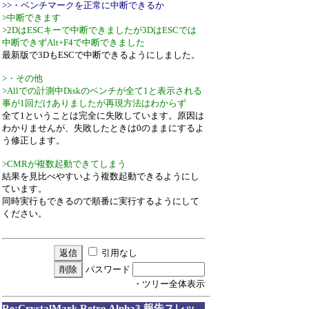
>>・ベンチマークを正常に中断できるか
>中断できます
>2DはESCキーで中断できましたが3DはESCでは
中断できずAlt+F4で中断できました
最新版で3DもESCで中断できるようにしました。
>・その他
>Allでの計測中Diskのベンチが全て1と表示される
事が1回だけありましたが再現方法はわからず
全て1ということは完全に失敗しています。原因は
わかりませんが、失敗したときは0のままにするよ
う修正します。
>CMRが複数起動できてしまう
結果を見比べやすいよう複数起動できるようにし
ています。
同時実行もできるので順番に実行するようにして
ください。
引用なし
パスワード
・ツリー全体表示
Re:CrystalMark Retro Alpha3 報告スレッ