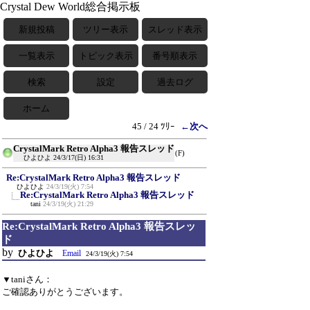
Crystal Dew World総合掲示板
新規投稿
ツリー表示
スレッド表示
一覧表示
トピック表示
番号順表示
検索
設定
過去ログ
ホーム
45 / 24 ﾂﾘｰ
←次へ
CrystalMark Retro Alpha3 報告スレッド
(F)
ひよひよ
24/3/17(日) 16:31
Re:CrystalMark Retro Alpha3 報告スレッド
ひよひよ
24/3/19(火) 7:54
Re:CrystalMark Retro Alpha3 報告スレッド
tani
24/3/19(火) 21:29
Re:CrystalMark Retro Alpha3 報告スレッ
ド
by
ひよひよ
Email
24/3/19(火) 7:54
▼taniさん：
ご確認ありがとうございます。