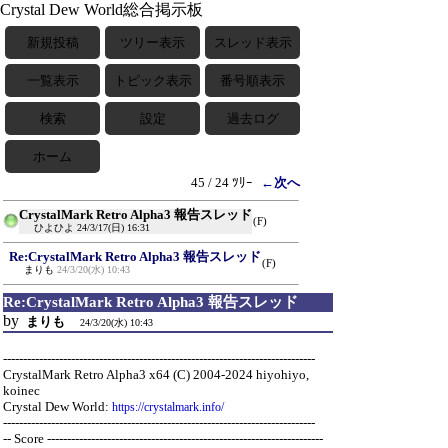
Crystal Dew World総合掲示板
新規投稿
ツリー表示
スレッド表示
一覧表示
トピック表示
番号順表示
検索
設定
過去ログ
ホーム
45 / 24 ﾂﾘｰ
←次へ
CrystalMark Retro Alpha3 報告スレッド
(F)
ひよひよ
24/3/17(日) 16:31
Re:CrystalMark Retro Alpha3 報告スレッド
(F)
まりも
24/3/20(水) 10:43
Re:CrystalMark Retro Alpha3 報告スレッド
by
まりも
24/3/20(水) 10:43
------------------------------------------------------------------------------
CrystalMark Retro Alpha3 x64 (C) 2004-2024 hiyohiyo,
koinec
Crystal Dew World:
https://crystalmark.info/
------------------------------------------------------------------------------
-- Score ---------------------------------------------------------------------