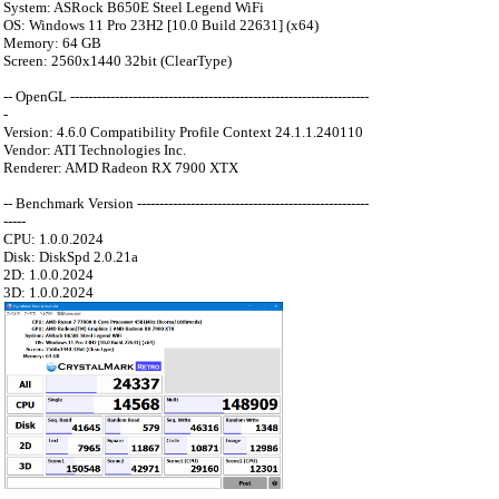
System: ASRock B650E Steel Legend WiFi
OS: Windows 11 Pro 23H2 [10.0 Build 22631] (x64)
Memory: 64 GB
Screen: 2560x1440 32bit (ClearType)
-- OpenGL -------------------------------------------------------------------
-
Version: 4.6.0 Compatibility Profile Context 24.1.1.240110
Vendor: ATI Technologies Inc.
Renderer: AMD Radeon RX 7900 XTX
-- Benchmark Version ----------------------------------------------------
-----
CPU: 1.0.0.2024
Disk: DiskSpd 2.0.21a
2D: 1.0.0.2024
3D: 1.0.0.2024